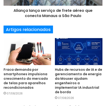
permite o acompanhamento em tempo real da geração de
Aliança lança serviço de frete aéreo que
energia e a integração com outros dispositivos
conecta Manaus a São Paulo
inteligentes da empresa. Para os integradores e
instaladores, o app Solar Tramontina oferece ferramentas
Artigos relacionados
para configuração, monitoramento e gestão centralizada
dos sistemas instalados, inclusive com acesso a uma
plataforma web de suporte.
INFRAESTRUTURA DE ATENDIMENTO – A Tramontina
Fraca demanda por
Hubs de recursos de IA e de
aposta em uma estratégia de entrada gradual no mercado
smartphones impulsiona
gerenciamento de energia
crescimento do mercado
da Mouser ajudam
nacional. A distribuição terá início no Rio Grande do Sul –
de telas para aparelhos
engenheiros a
onde está localizada a sede da fábrica de materiais
recondicionados
implementar IA industrial
elétricos da empresa e onde a marca já possui canais
de borda
07/08/2026
consolidados de logística e suporte. A expansão para
07/08/2026
outras regiões será feita em etapas, priorizando a