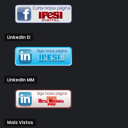
custo
digital
disponível
Evento
Indústria
plataforma
processos
Redução
Serviço
LinkedIn EI
setores
LinkedIn MM
Mais Vistos