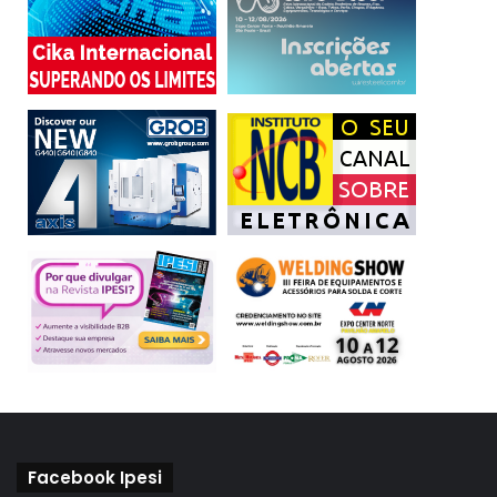
O próximo encontro desta grande comunidade industrial é
na Expomafe 2023. Acesse o site da Expomafe e fique por
dentro de todas as informações da terceira edição da Feira
Internacional de Máquinas-Ferramenta e Automação
Industrial, que será realizada de 9 a 13 de maio de 2023,
no São Paulo Expo.
SERVIÇO
:
Indústria Xperience 2022
Disponível on demand na Plataforma Digital Indústria
Xperience:
https://app.swapcard.com/event/industria-
xperience
Facebook Ipesi