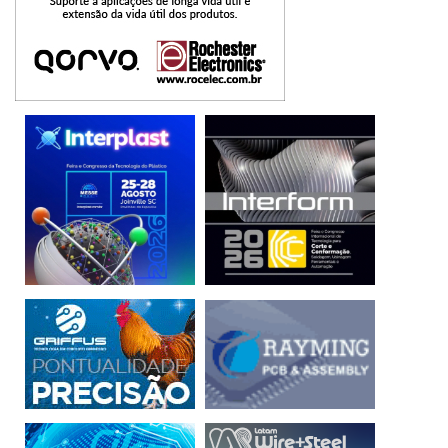
O consultor de tecnologia do Sebrae Paraná, Vinicius
Galindo de Mello, também participou do evento digital e
trouxe mais informações sobre o Sistema ERP (Enterprise
Resource Planning). “O ERP é um método de extrema
importância para otimizar os processos da empresa e os
benefícios são a automação, a redução de custo, o
acompanhamento de vendas, a transparência e a
segurança. A integração faz com que se possa
acompanhar os diversos setores da indústria
simultaneamente, com uma análise mais precisa e
assertiva”, disse o consultor.
Todo o conteúdo da Indústria Xperience Digital 2022 está
disponível, on demand, na própria plataforma da Indústria
Xperience. O acesso é gratuito, aproveite e assista sempre
que quiser.