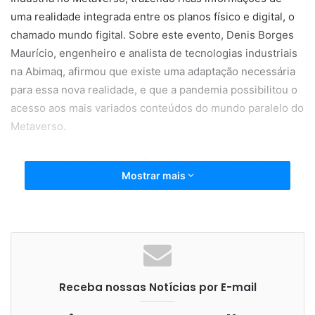
uma realidade integrada entre os planos físico e digital, o
chamado mundo figital. Sobre este evento, Denis Borges
Maurício, engenheiro e analista de tecnologias industriais
na Abimaq, afirmou que existe uma adaptação necessária
para essa nova realidade, e que a pandemia possibilitou o
acesso aos mais variados conteúdos do mundo paralelo do
Metaverso.
A proposta, segundo o profissional de tecnologia da
Mostrar mais
Abimaq, foi integrar o conteúdo tecnológico e avançado
que estamos trabalhando para a “indústria do amanhã”,
fazendo chegar o acesso a quem precisa na “indústria de
hoje”.
PRIMEIRO DIA
– No primeiro dia de transmissão, foram
Receba nossas Notícias por E-mail
discutidos com profissionais renomados a transformação
digital, os AMRs – Robôs Autônomos no chão de fábrica, a