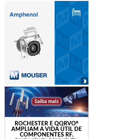
executiva de RH, coach e mentora, falou sobre Como Ser
Líder na Arte de Recrutar Hoje! A profissional de RH
comentou que a marca da empresa empregadora vai além
de seu site, e que é preciso haver o mesmo discurso nas
redes sociais e em toda a organização. “Os candidatos no
mercado de trabalho passaram a escolher onde querem
trabalhar, e devemos sempre lembrar que o meu candidato
hoje pode ser o meu cliente amanhã”, disse.
Outro painel do último dia da Indústria Xperience Digital
falou sobre o Supply Chain: fluxos e tempos na produção.
A fundadora e CCO da Flowls, Ana Valle, explicou como
equilibrar os estoques e tomar as melhores decisões em
um chão de fábrica. O mundo ideal, segundo ela, remete à
cadeia de suprimentos conectada, que deve operar de
forma automatizada.