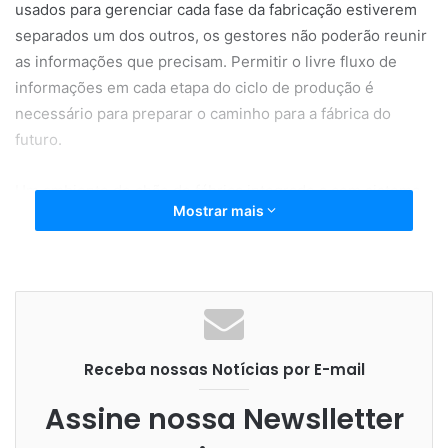
usados para gerenciar cada fase da fabricação estiverem
separados um dos outros, os gestores não poderão reunir
as informações que precisam. Permitir o livre fluxo de
informações em cada etapa do ciclo de produção é
necessário para preparar o caminho para a fábrica do
futuro.
Um ambiente de chão de fábrica integrado a com sistema
Mostrar mais
de gestão empresarial (ERP), sistema de gerenciamento
de produção (MES) e gerenciamento do ciclo de vida do
produto (PLM) habilita a empresa para a Indústria 4.0,
conectando sistemas centrais e fornece aos fabricantes
todos os dados necessários para obter as informações
necessárias para atingir níveis mais altos de qualidade e
Receba nossas Notícias por E-mail
produtividade.
Assine nossa Newslletter
TRÊS SISTEMAS – O ERP gerencia o negócio de fabricação