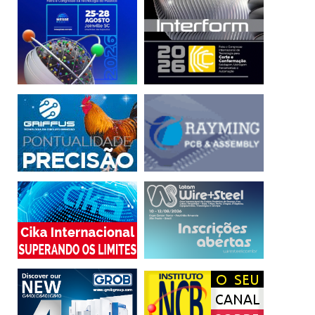
acelera e simplifica o processo de integração.
Todos os sistemas de ERP, MES e PLM possuem
funcionalidades distintas que dão a uma organização
melhor controle sobre seus processos de fabricação e
podem abrir o caminho para a Indústria 4.0 quando usadas
em conjunto. Juntos, eles podem acelerar a produção e
melhorar a qualidade, tornando-se a espinha dorsal da
inovação para continuar melhorando o processo de
fabricação.
____________________________________________
(*) O autor é presidente da Magic Software Enterprises
Americas.