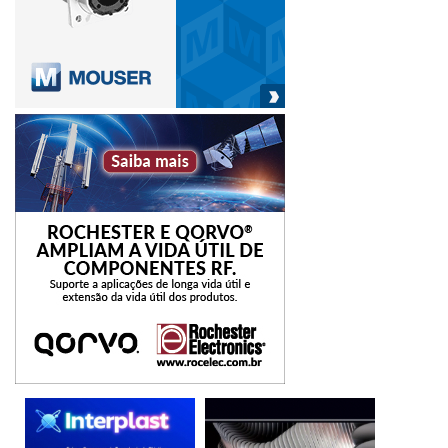
as informações e que são trabalhosos e propensos a
erros.
Embora haja muitos benefícios na integração desses
sistemas corporativos principais, o processo ainda é
relativamente novo. A engenharia, TI e tecnologia de
operações (OT) têm tratado seus sistemas como seus
próprios ativos, que são usados para atingir seus objetivos
individuais. Sistemas fechados, juntamente com
protocolos de comunicação e redes proprietárias, criaram
obstáculos técnicos complicados que impedem que os
dados fluam facilmente entre os sistemas. Quando os
sistemas são integrados juntos, tradicionalmente há muita
confiança na codificação manual, que pode ser quebrada
quando houver modificações nos sistemas, exigindo
manutenção e retrabalho constantes. Integrações
multiponto usando middleware podem fornecer um
método padrão para gerenciar e conciliar dados que