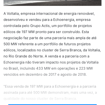
A Voltalia, empresa internacional de energia renovável,
desenvolveu e vendeu para a Echoenergia, empresa
controlada pelo Grupo Actis, um portfólio de projetos
eólicos de 197 MW pronto para ser construído. Esta
negociação faz parte de uma parceria mais ampla de até
500 MW referente a um portfólio de futuros projetos
eólicos, localizados no cluster de Serra Branca, da Voltalia,
no Rio Grande do Norte. A venda e a parceria com a
Echoenergia não tiveram impacto nos projetos da Voltalia
no Brasil, incluindo 433 MW em operações e 223 MW
vencidos em dezembro de 2017 e agosto de 2018.
“Essa venda de 197 MW para a Echoenergia e a parceria
assinada para até 500 MW demonstram, mais uma vez, a
qualidade do nosso cluster de Serra Branca.
Paralelamente à construção de nosso próprio portfólio de