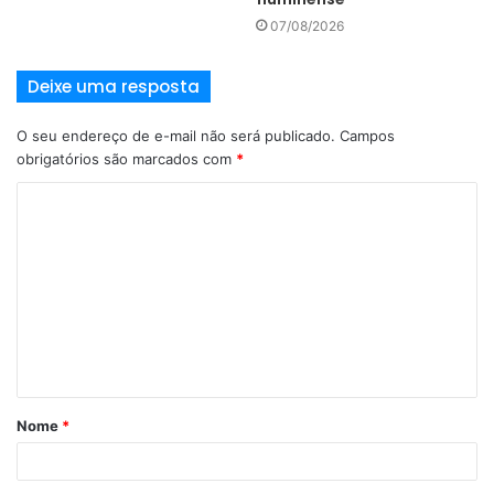
também é uma forma de a Voltalia compartilhar o custo de
07/08/2026
uma nova linha de transmissão que estará disponível para
todos os futuros projetos no cluster de Serra Branca.
Deixe uma resposta
Fonte: Ipesi
O seu endereço de e-mail não será publicado.
Campos
obrigatórios são marcados com
*
Desenvolvimento
Parceria
Nome
*