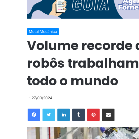
Metal Mecânica
Volume recorde 
robôs trabalham
todo o mundo
27/09/2024
Facebook
Twitter
Linkedin
Tumblr
Pinterest
Compartilhar via e-mail