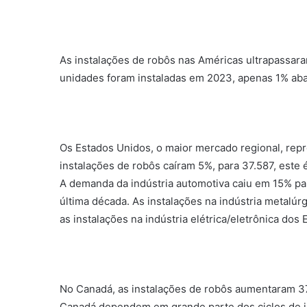
As instalações de robôs nas Américas ultrapassar
unidades foram instaladas em 2023, apenas 1% aba
Os Estados Unidos, o maior mercado regional, rep
instalações de robôs caíram 5%, para 37.587, este
A demanda da indústria automotiva caiu em 15% par
última década. As instalações na indústria metalú
as instalações na indústria elétrica/eletrônica do
No Canadá, as instalações de robôs aumentaram 37
Canadá dependem em grande parte dos ciclos de in