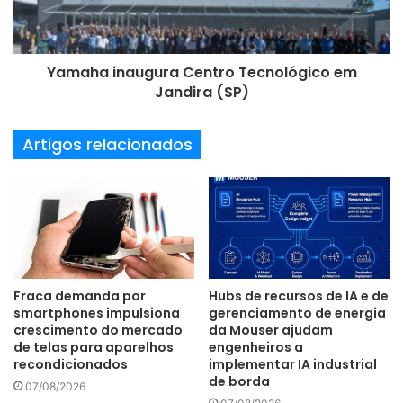
voluntários de diferentes áreas e localidades que tenham
interesse em colaborar com a causa. Com a proporção
alcançada em tão pouco tempo, o objetivo agora é que a
Yamaha inaugura Centro Tecnológico em
tecnologia desenvolvida seja capaz de atender a eventuais
Jandira (SP)
novos desastres que possam acontecer no país.
Artigos relacionados
Site oficial:
https://ajuders.com.br/
Instagram: @ajuders.com.br
Whatsapp: +55 67 99963 4831
Fraca demanda por
Hubs de recursos de IA e de
smartphones impulsiona
gerenciamento de energia
crescimento do mercado
da Mouser ajudam
AjudeRS
inteligência artificial
de telas para aparelhos
engenheiros a
recondicionados
implementar IA industrial
de borda
localização
resgate
site
07/08/2026