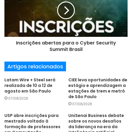
m
a
i
l
Inscrições abertas para o Cyber Security
Summit Brasil
Artigos relacionados
Latam Wire + Steel será
CIEE leva oportunidades de
realizada de 10 a 12 de
estágio e aprendizagem a
agosto em São Paulo
estações de trem e metrô
de São Paulo
07/08/2026
07/08/2026
USP abre inscrições para
UniSenai Business debate
mestrado voltado à
sobre os novos desafios
formação de professores
da liderança na era da