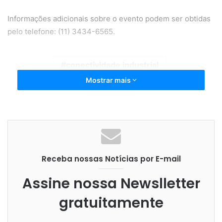
Informações adicionais sobre o evento podem ser obtidas
pelo telefone: (11) 3434-6565.
conectividade industrial
Mostrar mais
Industrial-IoT Solutions
Litmus Edge. Ruslan Segursky
plataforma da Litmus
webinar
webinar gratuito
Receba nossas Notícias por E-mail
Assine nossa Newslletter
gratuitamente