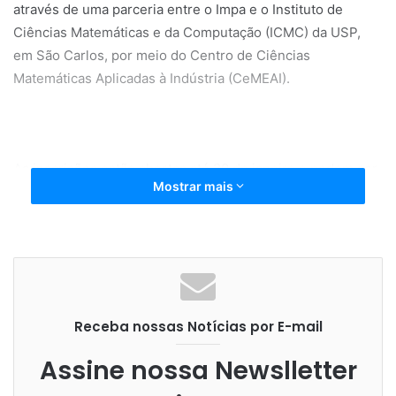
através de uma parceria entre o Impa e o Instituto de
Ciências Matemáticas e da Computação (ICMC) da USP,
em São Carlos, por meio do Centro de Ciências
Matemáticas Aplicadas à Indústria (CeMEAI).
As inscrições estão abertas até 20 de janeiro e podem ser
Mostrar mais
feitas pelo site do IMPA. Estudantes de graduação e pós-
graduação – especialmente de matemática, estatística ou
computação – podem concorrer a auxílio financeiro. As
bolsas são limitadas, no valor de R$ 200 para estudantes
moradores na região urbana do Rio de Janeiro, e de R$
600 para os demais. Os beneficiados deverão participar
Receba nossas Notícias por E-mail
em todas as atividades do evento.
Assine nossa Newslletter