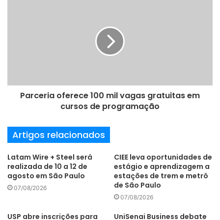
e
e
m
a
i
l
Parceria oferece 100 mil vagas gratuitas em
cursos de programação
Artigos relacionados
Latam Wire + Steel será
CIEE leva oportunidades de
realizada de 10 a 12 de
estágio e aprendizagem a
agosto em São Paulo
estações de trem e metrô
de São Paulo
07/08/2026
07/08/2026
USP abre inscrições para
UniSenai Business debate