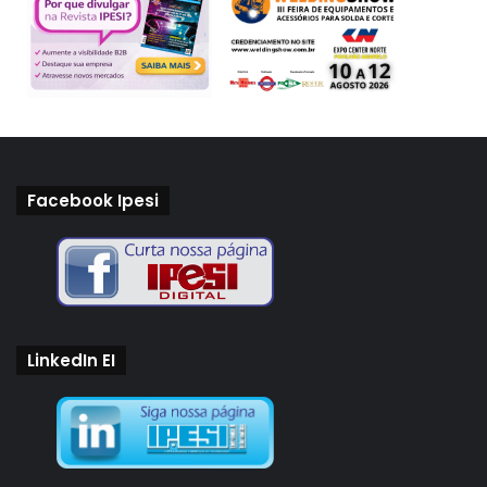
centrada no ser humano. Vale destacar, inclusive, que com
a adesão global dos cobots, a tendência é que o setor
industrial volte a atrair trabalhadores e crescer.
A chamada Indústria 5.0 não é apenas sobre avanços
Facebook Ipesi
tecnológicos, mas também sobre a resolução dos desafios
da sociedade. A colaboração entre seres humanos e
máquinas se tornará uma característica central desse novo
cenário industrial, e as empresas que não adotarem essa
abordagem certamente ficarão para trás.
LinkedIn EI
___________________________________________________________
____________________________