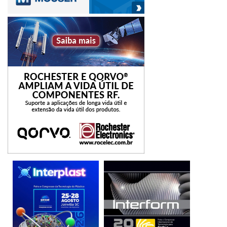
consequentemente, diminui a necessidade de ter
paralisações por problemas nas máquinas.
Em um contexto tão tecnológico e inovador como o vivido
atualmente, é inconcebível colocar a vida das pessoas em
risco desnecessariamente. O que não quer dizer que as
companhias precisam ir para o lado totalmente
automatizado e repleto de dispositivos e tecnologias, mas
também não devem ficar reféns de uma operação somente
manual. A ideia é ter uma solução híbrida, e que o
operador de máquina passe por uma capacitação simples e
seja habilitado para operar o robô, reconfigurando-o
sempre que necessário.