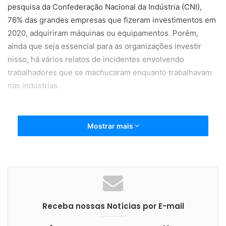
pesquisa da Confederação Nacional da Indústria (CNI),
76% das grandes empresas que fizeram investimentos em
2020, adquiriram máquinas ou equipamentos. Porém,
ainda que seja essencial para as organizações investir
nisso, há vários relatos de incidentes envolvendo
trabalhadores que se machucaram enquanto trabalhavam
nas indústrias.
Mostrar mais
Segundo dados do Observatório de Segurança e Saúde no
Trabalho da Secretaria Especial do Trabalho e do relatório
Radar SIT do Ministério do Trabalho e Previdência, a cada
49 segundos um trabalhador se machuca no Brasil. Em
2021, foram registrados 571,8 mil acidentes de trabalho, o
que representa uma média de 1.566 diariamente.
Receba nossas Notícias por E-mail