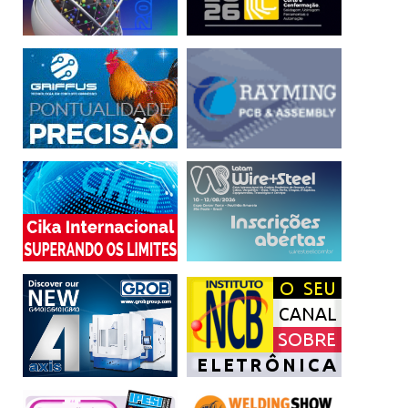
Portanto, o conceito dos cobots se tornou fundamental
nessa e na próxima revolução industrial, e sua adoção
mostra que as indústrias estão atentas à pauta ESG. Isso
porque quando falamos de environment, temos um robô
que consome pouca energia e não possui consumíveis nas
juntas como os clássicos, que precisam de graxa e troca
de correias a cada 10 mil horas. Já no quesito social, há a
questão de tirar o operador de uma tarefa ingrata e, às
vezes, desumana, para uma função mais nobre e
satisfatória. E com relação à governança, há toda uma
questão de equiparidade de gênero e idade.
Portanto, à medida que as empresas incorporam novas
tecnologias, a robótica colaborativa desempenha um papel
crucial na transição para uma indústria mais sustentável e