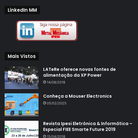
Bruno Zabeu é gerente de Desenvolvimento de Negócios
LinkedIn MM
da Universal Robots na América do Sul.
Mais Vistos
LATeRe oferece novas fontes de
alimentação da XP Power
14/08/2018
Conheça a Mouser Electronics
05/02/2025
Revista Ipesi Eletrônica & Informática –
Especial FIEE Smarte Future 2019
15/04/2018