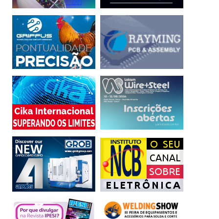
ou até mesmo sequestros, os sistemas que monitoram
fadiga devem ser ainda mais valorizados, pois preservam
diretamente a vida dos próprios condutores. Hoje, a
cobertura e velocidade de internet ainda não permitem
que a avaliação seja monitorada em tempo integral, mas é
questão de tempo para que isso se torne realidade. Hoje, a
função dos sensores embarcados é a de fazerem a
captação e alertam o motorista e o ocorrido ficará
registrado posteriormente para a avaliação da gestão da
frota.
CARROS DE PASSEIOS –
Essa mesma tecnologia ou
similar também será a que equipará os carros europeus
novos no ano que vem. Há alguns críticos equivocados
que afirmam que por se tratar de um mecanismo