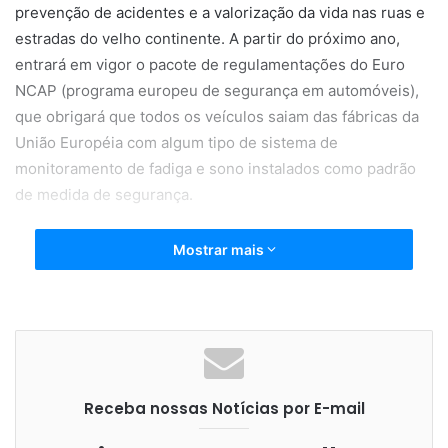
prevenção de acidentes e a valorização da vida nas ruas e
estradas do velho continente. A partir do próximo ano,
entrará em vigor o pacote de regulamentações do Euro
NCAP (programa europeu de segurança em automóveis),
que obrigará que todos os veículos saiam das fábricas da
União Européia com algum tipo de sistema de
monitoramento de fadiga e sono instalados como padrão
de medida de segurança.
Mostrar mais
Assim como o cinto de segurança e o airbag quebraram
importantes paradigmas como proteções essenciais a
motoristas, a câmera será ainda mais eficaz, pois
protegerá não somente os ocupantes dos veículos, mas
também pedestres que estarão mais seguros,
Receba nossas Notícias por E-mail
beneficiados pela iminente redução de acidentes.