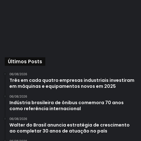
ações concretas que estimulem a educação de motoristas
quanto ao problema de sono ou fadiga, que eles entendam
que é preciso parar para um descanso ou que entreguem
o volante a outro condutor. Tecnologias embarcadas como
a de monitoramento nos veículos tem uma só missão:
salvar vidas!
Últimos Posts
___________________________________________________________
_____________________
06/08/2026
Três em cada quatro empresas industriais investiram
em máquinas e equipamentos novos em 2025
Sidnei Canhedo é mestre em Saúde Ambiental e gestor
da Optalert.
06/08/2026
Indústria brasileira de ônibus comemora 70 anos
como referência internacional
06/08/2026
Walter do Brasil anuncia estratégia de crescimento
ao completar 30 anos de atuação no país
06/08/2026