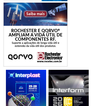
reduzindo a ocorrência de acidentes em até 97%,
protegendo os colaboradores e a produtividade da
empresa. Evidente, essa tecnologia foi desenvolvida para
não só detectar e agir de forma preditiva, bem como para
colher dados capazes de gerar minuciosos relatórios de
desempenho, municiando avaliações para futuras
identificações de problemas de saúde dos colaboradores.
A coleta de dados sobre a atuação do condutor é
essencial.
Para outros tipos de atividades como a de motoristas de
ônibus de linhas comerciais ou a de caminhoneiros, o
monitoramento, embora feito de forma diferente por não
haver a cabine de controle próxima à operação, também
visa a segurança. Se rastreadores veiculares já são
compreendidos como um aliado contra maus condutores