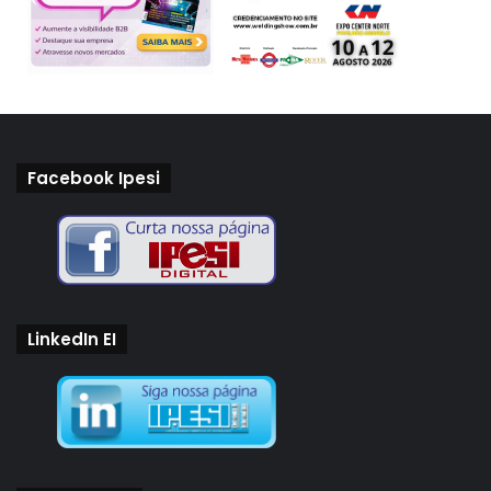
eletrônico sensorial, capaz de manter os registros dos
ocorridos, isso poderá ser utilizado como prova concreta
de que o motorista realmente estava com fadiga ou sono e,
portanto, foi o culpado do acidente por imprudência.
Facebook Ipesi
Essa preocupação entre motoristas irresponsáveis tem
como base, por exemplo, legislações rigorosas como a de
dois estados norte-americanos: Nova Jersey e Arkansas.
Por lá, as regras de trânsito criminalizam condutores que
se arriscam a guiar em condições de fadiga ou sono. Em
LinkedIn EI
Nova Jersey, por exemplo, a condução ‘conscientemente
sonolenta’ pode levar a pessoa a ser acusada de homicídio
veicular. O estatuto da ‘Lei de Maggie’ define como fadiga
estar sem dormir por um período superior a 24 horas
consecutivas. O infrator é cobrado no mesmo nível que um