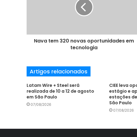
n
d
e
r
e
ç
o
Nava tem 320 novas oportunidades em
d
tecnologia
e
e
m
Artigos relacionados
a
i
l
Latam Wire + Steel será
CIEE leva o
realizada de 10 a 12 de agosto
estágio e a
em São Paulo
estações de
São Paulo
07/08/2026
07/08/2026