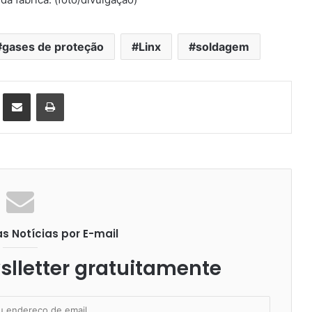
gases de proteção
Linx
soldagem
st
Compartilhar via e-mail
Imprimir
 Notícias por E-mail
lletter gratuitamente