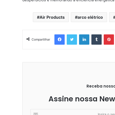
Air Products
arco elétrico
Facebook
Twitter
Linkedin
Tumblr
Pintere
Compartilhar
Receba nossas
Assine nossa News
I