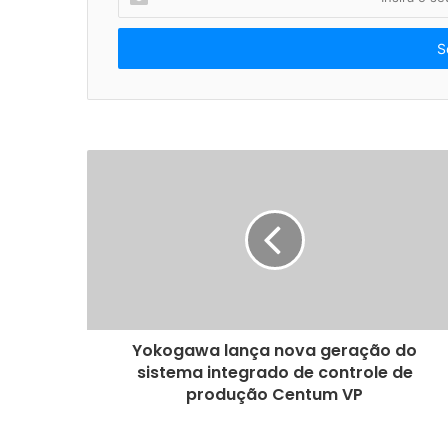
n
s
i
r
a
o
s
e
u
e
n
d
e
r
e
ç
o
Yokogawa lança nova geração do
d
sistema integrado de controle de
e
produção Centum VP
e
m