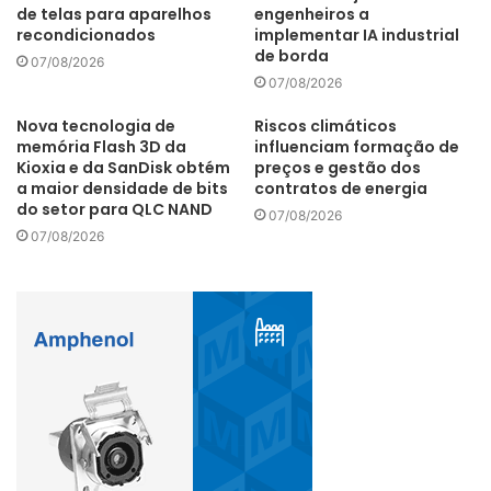
de telas para aparelhos
engenheiros a
recondicionados
implementar IA industrial
de borda
07/08/2026
Ciberataques
cibersegurança
07/08/2026
clientes
contratar
Internet
Nova tecnologia de
Riscos climáticos
memória Flash 3D da
influenciam formação de
multinacional
ramsomware
Serviço
Kioxia e da SanDisk obtém
preços e gestão dos
a maior densidade de bits
contratos de energia
do setor para QLC NAND
sistemas
Solução
07/08/2026
07/08/2026