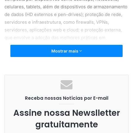
celulares, tablets, além de dispositivos de armazenamento
de dados (HD externos e pen-drives); proteção de rede,
servidores e infraestrutura, como firewalls, VPNs,
servidores, aplicações web e cloud; e proteção externa,
que envolve a adoção das melhores práticas em
governança para atender normativos, como ISO/IEC 27000,
Mostrar mais
PCI DSS e LGPD.
Os clientes não necessariamente precisam contratar o
serviço em todas as camadas, pois o diferencial da
proposta é que ela pode ser customizável, construída com
uma abordagem consultiva diante da necessidade de cada
Receba nossas Notícias por E-mail
negócio, em qualquer uma das frentes de segurança que
necessite.
Assine nossa Newslletter
gratuitamente
“Estamos aptos a atuar em todas as frentes de segurança,
com uma visão holística e multidisciplinar, para oferecer