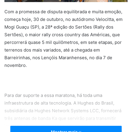
Com a promessa de disputa equilibrada e muita emoção,
começa hoje, 30 de outubro, no autódromo Velocitta, em
Mogi Guaçu (SP), a 28ª edição do Sertões (Rally dos
Sertões), o maior rally cross country das Américas, que
percorrerá quase 5 mil quilômetros, em sete etapas, por
terrenos dos mais variados, até a chegada em
Barreirinhas, nos Lençóis Maranhenses, no dia 7 de
novembro.
Para dar suporte a essa maratona, há toda uma
infraestrutura de alta tecnologia. A Hughes do Brasil,
subsidiária da Hughes Network Systems LCC, fornecerá
três antenas de banda Ka que servirão para transmitir
imagens ao vivo, abastecer o site do rally com informações
Mostrar mais