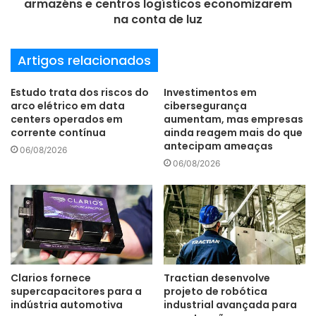
armazéns e centros logísticos economizarem
há oito “bolhas”. São ambientes totalmente conectados
na conta de luz
onde só entrarão pessoas cadastradas e previamente
testadas em relação à Covid-19. Essas bolhas serão
Artigos relacionados
configuradas em áreas rurais e remotas localizadas entre
os estados de São Paulo e Maranhão.
Estudo trata dos riscos do
Investimentos em
arco elétrico em data
cibersegurança
centers operados em
aumentam, mas empresas
corrente contínua
ainda reagem mais do que
antecipam ameaças
06/08/2026
“Cada bolha é uma minicidade onde a distância social
06/08/2026
entre as pessoas e o compartilhamento de todas as
informações sobre o Sertões serão suportados por Apps.
A Internet tem um papel crítico nesse contexto”, explica
Paulo Pichini, CEO & presidente da Go2neXt Digital
Innovation.
Clarios fornece
Tractian desenvolve
supercapacitores para a
projeto de robótica
indústria automotiva
industrial avançada para