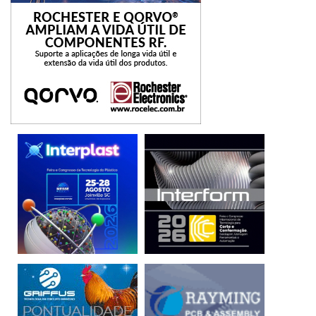
As bolhas do Sertões 2020 são itinerantes e de curta
duração. Cada bolha entra em operação na manhã de um
dia e é encerrada na manhã do dia seguinte; uma hora
depois do fechamento da bolha anterior, um novo
acampamento isolado já deve estar operacional, pronto
para acolher as equipes da organização do evento, times
de cronometragem, equipes de competidores e da TV
Sertões. Trata-se de um grande desafio. Por causa da
pandemia, as bolhas serão organizadas em áreas isoladas.
Cada equipe participante terá de ser completamente
autossuficiente em relação à energia elétrica e água, por
exemplo.