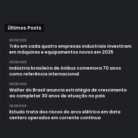
CARROS INTELIGENTES
– A Smart Driving Labs fornecerá
Últimos Posts
tecnologia de telemetria. Inserida nos veículos Mitsubishi
Motors, cedidos pela montadora à organização do rally, a
06/08/2026
solução permitirá o monitoramento, em tempo real, de
Três em cada quatro empresas industriais investiram
em máquinas e equipamentos novos em 2025
parâmetros vitais como velocidade média, freadas bruscas,
eventuais problemas no percurso, entre outros.
06/08/2026
Indústria brasileira de ônibus comemora 70 anos
como referência internacional
06/08/2026
Walter do Brasil anuncia estratégia de crescimento
Fernando Schaeffer, CEO da Smart Driving Labs, destaca o
ao completar 30 anos de atuação no país
intuito da solução, de contribuir para que os motoristas
06/08/2026
dirijam com mais segurança. Outra consequência é a
Estudo trata dos riscos do arco elétrico em data
economia de cerca de 35% no custo de manutenção. Pela
centers operados em corrente contínua
própria natureza da tarefa, a frota de apoio costuma ser
entregue com muitos danos. O dado é referente ao ano