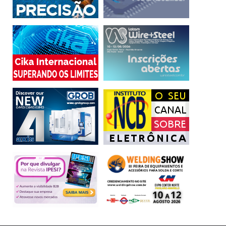
Para Vinicius De Simoni, diretor de operações da Go2neXt,
esse é um dos projetos mais desafiadores empreendidos
por seu time. “A inovação depende de planejamento e
rigor para produzir os resultados desejados”, ensina De
Simoni. “Na edição do Sertões deste ano, chegamos a um
grau de detalhamento muito alto. O desafio de organizar
oito bolhas em dias consecutivos e com distância de
centenas de quilômetros entre cada minicidade exige
muita agilidade e o uso das mais automatizadas soluções
de TI e Telecomunicações”. Isso inclui a presença do
caminhão TechTruck2Go, o data center móvel da Go2neXt
que operará em redundância com o data center da
organização do Sertões 2020, atuando também como
centro de monitoramento e spare parts das várias redes
desta disputa. A equipe Go2neXt estará presente on-site
24 horas por dia ao longo de 15 dias, antes mesmo do