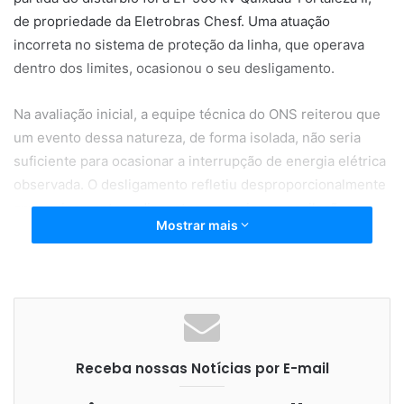
de propriedade da Eletrobras Chesf. Uma atuação
incorreta no sistema de proteção da linha, que operava
dentro dos limites, ocasionou o seu desligamento.
Na avaliação inicial, a equipe técnica do ONS reiterou que
um evento dessa natureza, de forma isolada, não seria
suficiente para ocasionar a interrupção de energia elétrica
observada. O desligamento refletiu desproporcionalmente
em equipamentos adjacentes e ocasionou oscilações
Mostrar mais
elétricas (tensão e frequência) no sistema das regiões
Norte e Nordeste, e que transcorridos 600 milisegundos,
houve a atuação de Proteções de Perda de Sincronismo
(PPS), responsáveis pela abertura controlada de linhas
que compõem as interligações Norte – Nordeste, Nordeste
– Sudeste e Norte – Sul, separando o SIN em três áreas
Receba nossas Notícias por E-mail
elétricas. Mais documentos estão sendo recebidos e
avaliados para um diagnóstico mais aprofundado e