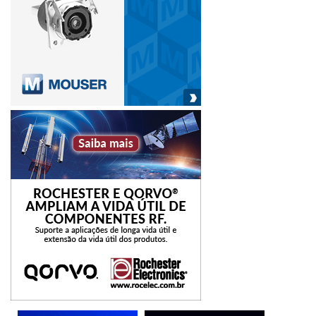
apagão
avaliação
Distribuição
Evento
indicar
ONS
proteções
regiões
técnica
transmissão