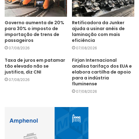
sinalizações e sobre como agir conforme as instruções
fornecidas. Eles recebem orientações claras sobre os
procedimentos a serem seguidos em casos de
Governo aumenta de 20%
Retificadora da Junker
emergência, como acidentes, condições de estradas
para 30% o imposto de
ajuda a usinar anéis de
importação de trens de
laminação com mais
bloqueadas devido a deslizamentos de terra ou condições
passageiros
eficiência
climáticas extremas”, salienta Guedes.
07/08/2026
07/08/2026
São muitos os desafios que envolvem a infraestrutura nas
Taxa de juros em patamar
Firjan Internacional
tão elevado não se
analisa tarifaço dos EUA e
rodovias internacionais. Esse foi um dos motivos pelos
justifica, diz CNI
elabora cartilha de apoio
quais o Mercosul surgiu para promover a integração
para a indústria
07/08/2026
fluminense
econômica e fortalecer as relações comerciais entre seus
países membros, nomeadamente Argentina, Brasil,
07/08/2026
Uruguai e Paraguai, além da Venezuela, atualmente
membro suspenso.
Guedes acredita que os países precisam ter uma melhor
conectividade e trazer a iniciativa privada e entidades de