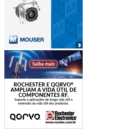
classe para “sentar à mesa”, firmando acordos, como
regras de pesos e dimensões, infraestrutura e regras
aduaneiras.
“Um ponto que preocupa muito é o tempo que se perde
nas fronteiras, a burocracia, a ineficiência e as exigências.
Sem mudar isso, é impossível pensar em melhorar as
operações de comércio internacional. Mas isso não
depende só do Brasil, é necessário um compromisso
mútuo e esforços coordenados entre os envolvidos para
promover a integração e desenvolver uma infraestrutura
logística melhor”, finaliza o executivo.
cargas
Conectividade
dimensões
entidades
estruturas
exportações
países
rodoviário
transporte