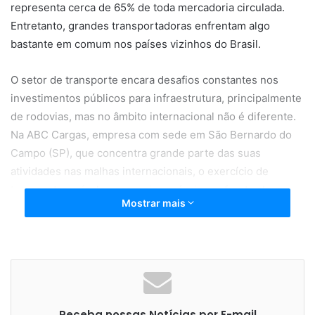
representa cerca de 65% de toda mercadoria circulada.
Entretanto, grandes transportadoras enfrentam algo
bastante em comum nos países vizinhos do Brasil.
O setor de transporte encara desafios constantes nos
investimentos públicos para infraestrutura, principalmente
de rodovias, mas no âmbito internacional não é diferente.
Na ABC Cargas, empresa com sede em São Bernardo do
Campo (SP), que concentra grande parte das suas
atividades nas malhas internacionais, o exercício de
transportar veículos por meios próprios enfrenta algumas
Mostrar mais
dificuldades.
Danilo Guedes, presidente da empresa, destaca os
principais contratempos nos países em que atua na
América Latina: “Quem realiza operações principalmente
pela Argentina, pelo Chile e pelo Peru encontra
Receba nossas Notícias por E-mail