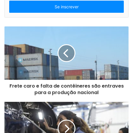
s
i
r
Austrian Plansee Group
Ceratizit
a
o
ferramentas
metal duro
s
e
microferramentas
u
e
n
d
e
r
e
Frete caro e falta de contêineres são entraves
ç
para a produção nacional
o
d
e
e
m
a
i