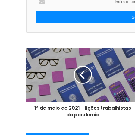
n
s
i
r
a
o
s
e
u
e
n
d
e
r
e
ç
o
1º de maio de 2021 - lições trabalhistas
d
da pandemia
e
e
m