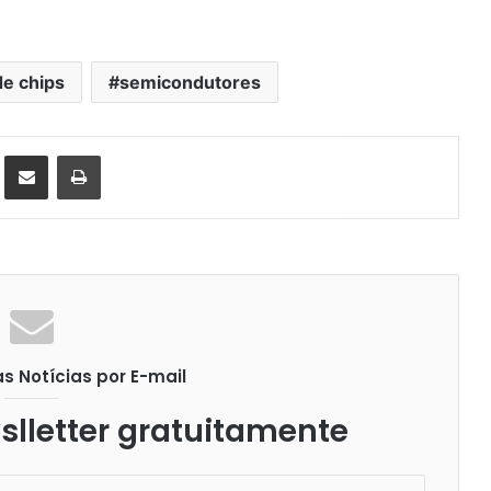
de chips
semicondutores
st
Compartilhar via e-mail
Imprimir
 Notícias por E-mail
lletter gratuitamente