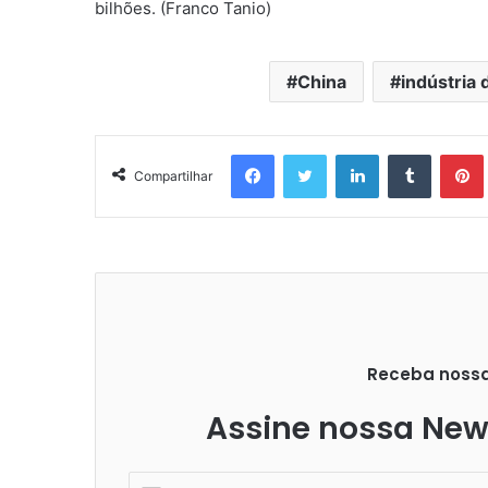
bilhões. (Franco Tanio)
China
indústria 
Facebook
Twitter
Linkedin
Tumblr
Pintere
Compartilhar
Receba nossas
Assine nossa News
I