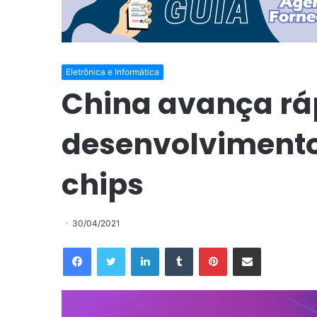
Eletrônica e Informática
China avança rá
desenvolvimento
chips
30/04/2021
Facebook
Twitter
Linkedin
Tumblr
Pinterest
Compartilhar via e-mail