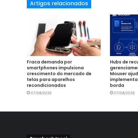
Artigos relacionados
a
i
l
Fraca demanda por
Hubs de recu
smartphones impulsiona
gerenciamen
crescimento do mercado de
Mouser ajud
telas para aparelhos
implementar 
recondicionados
borda
07/08/2026
07/08/2026