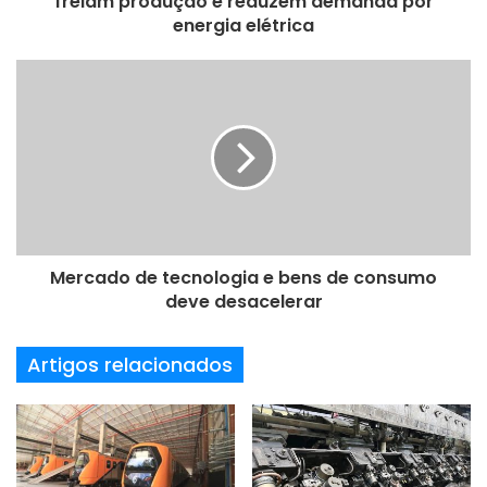
freiam produção e reduzem demanda por
o
energia elétrica
d
e
e
m
a
i
l
Mercado de tecnologia e bens de consumo
deve desacelerar
Artigos relacionados