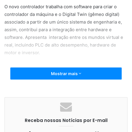
O novo controlador trabalha com software para criar o
controlador da máquina e o Digital Twin (gêmeo digital)
associado a partir de um único sistema de engenharia e,
assim, contribui para a integração entre hardware e
software. Apresenta interação entre os mundos virtual e
real, incluindo PLC de alto desempenho, hardware de
motor e inversor.
CNC
controlador
digital
Mostrar mais
ferramenta
hardware
inversor
Máquina
Máquinas
Siemens
Software
Receba nossas Notícias por E-mail