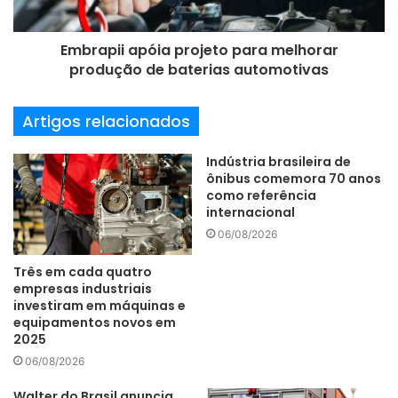
Na comparação interanual dos setores, 21 segmentos
registraram crescimento, com destaque para os
Embrapii apóia projeto para melhorar
segmentos de veículos e outros equipamentos de
produção de baterias automotivas
transporte que, muito afetados pela pandemia em abril de
2020, cresceram 742,4% e 170%, respectivamente. Em
Artigos relacionados
relação ao acumulado em doze meses, 14 segmentos
registraram variação positiva, entre eles o grupo de outros
Indústria brasileira de
equipamentos de transporte, com alta de 23,4%.
ônibus comemora 70 anos
como referência
internacional
Bens Industriais
Ipea
06/08/2026
mercado nacional
Três em cada quatro
empresas industriais
investiram em máquinas e
equipamentos novos em
2025
06/08/2026
Walter do Brasil anuncia