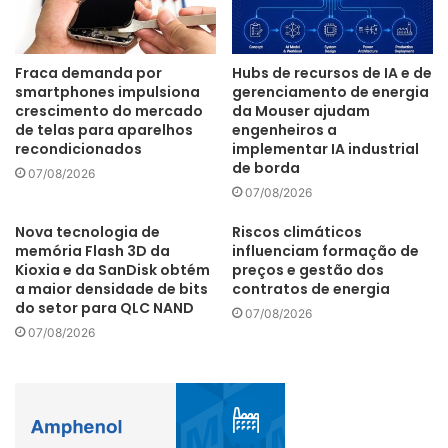
comunicação e colaboração, e aceleração do teletrabalho.
Já os impactos negativos são a paralização de projetos e a
receita média do cliente (ARPU) de rede móvel e fixa.
Fraca demanda por
Hubs de recursos de IA e de
“Durante o isolamento social a banda larga é uma
smartphones impulsiona
gerenciamento de energia
crescimento do mercado
da Mouser ajudam
possibilidade de entretenimento familiar, de estudar e
de telas para aparelhos
engenheiros a
desempenhar atividades remotamente em regime de
recondicionados
implementar IA industrial
home office. No Brasil, para aqueles que não possuem o
de borda
07/08/2026
serviço de banda-larga em suas casas, os smartphones
07/08/2026
são a única oportunidade de interface digital, até mesmo
Nova tecnologia de
Riscos climáticos
para receber os auxílios do governo, o que reforça a
memória Flash 3D da
influenciam formação de
Kioxia e da SanDisk obtém
preços e gestão dos
importância do setor e dos serviços de telecomunicações”,
a maior densidade de bits
contratos de energia
explica Saboia.
do setor para QLC NAND
07/08/2026
07/08/2026
Na Argentina, os impactos positivos nos serviços de
telecomunicações e o cenário do 5G são parecidos com o