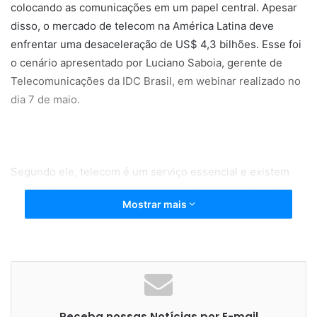
colocando as comunicações em um papel central. Apesar
disso, o mercado de telecom na América Latina deve
enfrentar uma desaceleração de US$ 4,3 bilhões. Esse foi
o cenário apresentado por Luciano Saboia, gerente de
Telecomunicações da IDC Brasil, em webinar realizado no
dia 7 de maio.
Segundo ele, telecom é um serviço essencial e existem
outras despesas que as empresas vão cortar antes dos
Mostrar mais
serviços de telecomunicações. “Há, inclusive, grande
preocupação em empenhar equipes e fazer com que a
qualidade permaneça. Mas a capacidade de geração de
receita está diretamente associada ao desempenho
econômico dos países e de quando e como sairão da
crise”, explica.
Receba nossas Notícias por E-mail