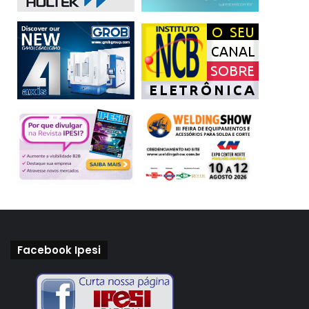
pagamentos digitais, soluções de autenticação, entre
outras. Soluções de comunicação e colaboração também
são oportunidades para os operadores de TI e a adesão
desses serviços deve aumentar 53% neste ano.
Saboia lembra que o mercado de telecom vive um
movimento pendular desde a década de 60, intercalando
entre arquiteturas centralizadas e distribuídas. “Hoje, edge
computing proporciona consumo de serviço de cloud e
aplicações de baixa latência, que podem ser exploradas e
utilizadas combinando serviços com processamento de
informações”, explica. Segundo ele, a situação atual
aumenta ainda mais a necessidade de diminuir a latência,
pois os clientes estão necessariamente utilizando mais o
Facebook Ipesi
canal digital para consumir produtos e serviços. “Como
exemplo, em serviços de cloud privada on-premise e edge
cloud a latência é baixa, mas o primeiro tem alto custo,