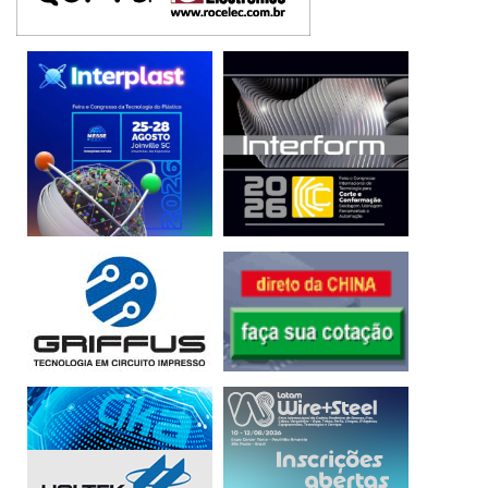
PRÓXIMOS ANOS – A IDC prevê que até 2023 o tráfego de
dados em redes fixas deve aumentar 10,8%, enquanto em
redes móveis, 29,2%. Para 2025, a expectativa é de que a
quantidade de dados para dispositivos de IoT seja
quintuplicada. “70% do tráfego serão gerados por câmeras,
drones, sistemas de navegação, dispositivos de saúde,
entre outros”, afirma o gerente da IDC Brasil.
Para os operadores de TI, a IDC afirma que as
oportunidades estão em soluções de segurança,
segmento que deve continuar forte até o final deste ano,
com demandas de atualização da infraestrutura, de
monitoramento de aplicativos críticos, implementação de
soluções de SD-WAN, integração e proteção de