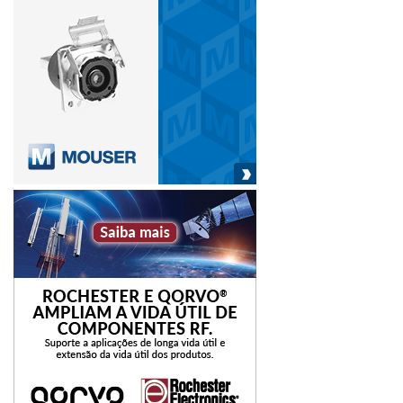
do Brasil. Já os impactos negativos devem envolver o
adiamento de projetos de obras civis e instalações
complexas, e a receita média do cliente (ARPU),
principalmente em planos pós-pagos, e a suspensão de
linhas.
Já o México está mais avançado em relação ao 5G por já
ter realizado testes em áreas urbanas em outubro de 2019.
Os impactos positivos em relação aos serviços de
telecomunicação no país são: aumento no tráfego em
redes de banda larga fixa entre 15 e 30%, conexões sendo
feitas direto na nuvem e operadores capturando
oportunidades de soluções de colaboração, comunicação
e segurança administrada.