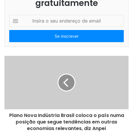
primeiro do mundo conectado a uma fonte de luz
gratuitamente
síncrotron, para pesquisar patógenos altamente
contagiosos. A mesma organização destinou R$ 800
I
milhões para a expansão do acelerador Sirius, com novas
n
s
linhas de luz síncrotron, para analisar a estrutura de
i
diferentes materiais.
r
a
o
s
e
Na área da saúde, em São Paulo, destacaram-se o novo
u
centro de P&D do Hospital Sírio-Libanês e o laboratório de
e
biologia molecular do Instituto D’Or (Idor), com R$200
n
milhões. Na agricultura, em Piracicaba, o recurso usado foi
d
e
de R$ 224 milhões para as novas variedades transgênicas
r
e o plantio com semente sintética de cana, do Centro de
e
Plano Nova Indústria Brasil coloca o país numa
Tecnologia Canavieira (CTC).
ç
posição que segue tendências em outras
o
economias relevantes, diz Anpei
d