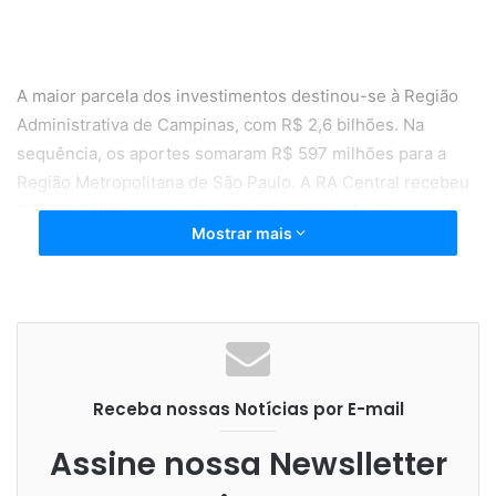
A maior parcela dos investimentos destinou-se à Região
Administrativa de Campinas, com R$ 2,6 bilhões. Na
sequência, os aportes somaram R$ 597 milhões para a
Região Metropolitana de São Paulo. A RA Central recebeu
R$ 100 milhões, enquanto R$ 202 milhões foram
Mostrar mais
direcionados às demais regiões do estado de São Paulo.
Na Região de Campinas, entre os valores mais altos, está o
investimento pelo Centro Nacional de Pesquisas em
Receba nossas Notícias por E-mail
Energia e Materiais (CNPEM), da ordem de R$ 1 bilhão,
para a construção do Orion, o primeiro laboratório de
Assine nossa Newslletter
máxima contenção biológica da América Latina e o