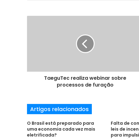
o
s
e
u
e
n
d
e
r
e
ç
o
TaeguTec realiza webinar sobre
d
processos de furação
e
e
m
Artigos relacionados
a
i
l
O Brasil está preparado para
Falta de co
uma economia cada vez mais
leis de incen
eletrificada?
para impuls