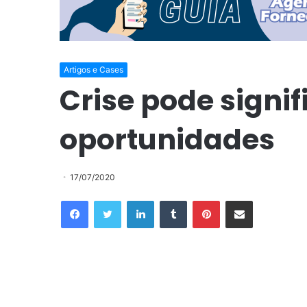
Artigos e Cases
Crise pode signi
oportunidades
17/07/2020
Facebook
Twitter
Linkedin
Tumblr
Pinterest
Compartilhar via e-mail