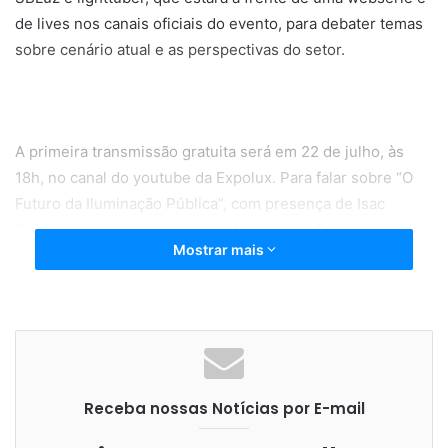
de lives nos canais oficiais do evento, para debater temas
sobre cenário atual e as perspectivas do setor.
A primeira transmissão gratuita será em 22 de julho, às
18h, no canal do youtube da Expolux. Para falar sobre “O
Futuro da Iluminação Pública”, com presença de Isac
Roizenblatt, diretor técnico da Associação Brasileira de
Mostrar mais
Iluminação – Abilux, membro da Illuminating Engineering
Society of North America, diretor da Global Lighting
Association; Plínio Godoy, urban & technology designer na
Citylights Urban Solutions, engenheiro elétrico e light
designer responsável pela iluminação da Avenida Paulista,
pelo Plano Diretor de Iluminação de Campos dos
Receba nossas Notícias por E-mail
Goytacazes (RJ), e outros.