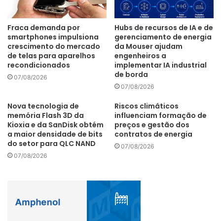
Fraca demanda por
Hubs de recursos de IA e de
Hoje, o visitante da Expolux tem informações concentradas
smartphones impulsiona
gerenciamento de energia
crescimento do mercado
da Mouser ajudam
no blog oficial e no site, onde já é possível, inclusive,
de telas para aparelhos
engenheiros a
prospectar negócios com marcas nacionais e
recondicionados
implementar IA industrial
de borda
internacionais. Com o programa matchmaking, expositores
07/08/2026
07/08/2026
e visitantes são conectados de acordo com os interesses,
produtos e serviços em comum. “Seja no formato
Nova tecnologia de
Riscos climáticos
tradicional ou virtual, nosso time está empenhado em
memória Flash 3D da
influenciam formação de
Kioxia e da SanDisk obtém
preços e gestão dos
trazer as melhores soluções para os setores técnico,
a maior densidade de bits
contratos de energia
decorativo e varejista”, finaliza Romão.
do setor para QLC NAND
07/08/2026
07/08/2026
Expolux
ferramentas digitais
youtube