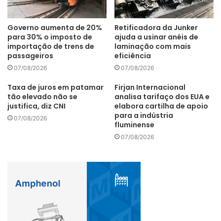
Governo aumenta de 20%
Retificadora da Junker
para 30% o imposto de
ajuda a usinar anéis de
importação de trens de
laminação com mais
passageiros
eficiência
07/08/2026
07/08/2026
centros de usinagem
guidelok
igus
Taxa de juros em patamar
Firjan Internacional
máquinas-ferramenta Kao Ming
tão elevado não se
analisa tarifaço dos EUA e
justifica, diz CNI
elabora cartilha de apoio
para a indústria
07/08/2026
fluminense
07/08/2026