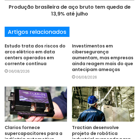
projetos de semicondutores.
Produção brasileira de aço bruto tem queda de
13,9% até julho
Artigos relacionados
“A pirataria de software é um desafio crescente e ameaça
sufocar a inovação tanto para empresas de EDA quanto
Estudo trata dos riscos do
Investimentos em
para clientes”, afirma Nimish Modi, vice-presidente sênior
arco elétrico em data
cibersegurança
de Mercado e Desenvolvimento de Negócios da Cadence.
centers operados em
aumentam, mas empresas
corrente contínua
ainda reagem mais do que
“Estamos felizes em colaborar com a indústria na definição
antecipam ameaças
06/08/2026
deste novo padrão para ajudar a promover os esforços em
06/08/2026
direção a uma estratégia antipirataria abrangente”,
acrescenta.
“Novas tecnologias e soluções permitiram que outros
Clarios fornece
Tractian desenvolve
segmentos da indústria de software combatessem a
supercapacitores para a
projeto de robótica
pirataria”, comenta Arun Venkatachar, vice-presidente de