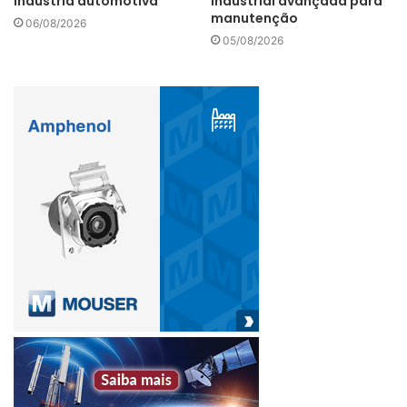
indústria automotiva
industrial avançada para
engenharia central da Synopsys. “É hora de a EDA se
manutenção
06/08/2026
equiparar ao resto da indústria. Este esforço colaborativo
05/08/2026
de fornecedores e clientes é fundamental para uma
estratégia antipirataria eficaz.”
“A pirataria de software acaba prejudicando nossos
clientes honestos porque fornece aos piratas uma
vantagem competitiva injusta”, destaca Joe Sawicki, vice-
presidente executivo de IC EDA da Mentor. “O roubo
também aumenta o preço dos produtos vendidos a
usuários legítimos. Junto com nossos colegas do setor, a
Mentor trabalhará para estabelecer um novo padrão
antipirataria que proteja contra roubo e ofereça igualdade
de condições para todos”, frisa.