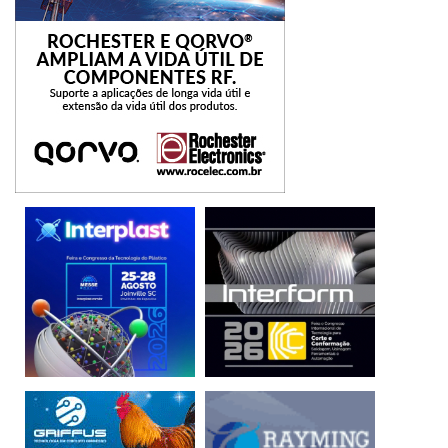
O Comitê de Gerenciamento de Licença/Antipirataria (LMA)
da ESD Alliance administrará a parceria. A Cadence, a
Mentor e a Synopsys são membros do Comitê LMA. (texto:
Franco Tanio / foto: divulgação – Cadence)