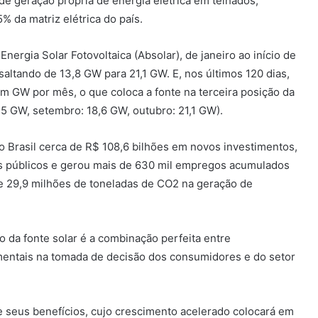
e geração própria de energia elétrica em telhados,
% da matriz elétrica do país.
rgia Solar Fotovoltaica (Absolar), de janeiro ao início de
saltando de 13,8 GW para 21,1 GW. E, nos últimos 120 dias,
m GW por mês, o que coloca a fonte na terceira posição da
17,5 GW, setembro: 18,6 GW, outubro: 21,1 GW).
ao Brasil cerca de R$ 108,6 bilhões em novos investimentos,
es públicos e gerou mais de 630 mil empregos acumulados
e 29,9 milhões de toneladas de CO2 na geração de
o da fonte solar é a combinação perfeita entre
amentais na tomada de decisão dos consumidores e do setor
 e seus benefícios, cujo crescimento acelerado colocará em