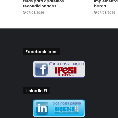
telas para aparelhos
implementar 
recondicionados
borda
07/08/2026
07/08/2026
Facebook Ipesi
LinkedIn EI