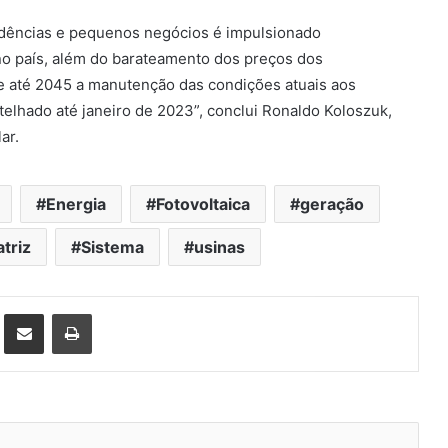
idências e pequenos negócios é impulsionado
 no país, além do barateamento dos preços dos
te até 2045 a manutenção das condições atuais aos
elhado até janeiro de 2023”, conclui Ronaldo Koloszuk,
ar.
Energia
Fotovoltaica
geração
triz
Sistema
usinas
st
Compartilhar via e-mail
Imprimir