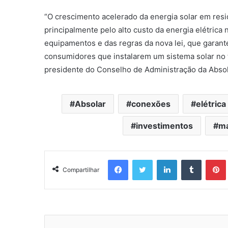
“O crescimento acelerado da energia solar em res
principalmente pelo alto custo da energia elétrica
equipamentos e das regras da nova lei, que garan
consumidores que instalarem um sistema solar no t
presidente do Conselho de Administração da Absol
Absolar
conexões
elétrica
investimentos
ma
Facebook
Twitter
Linkedin
Tumblr
Pintere
Compartilhar