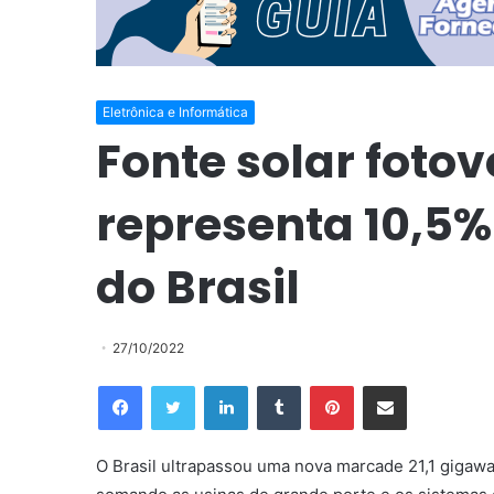
Eletrônica e Informática
Fonte solar fotov
representa 10,5% 
do Brasil
27/10/2022
Facebook
Twitter
Linkedin
Tumblr
Pinterest
Compartilhar via e-mail
O Brasil ultrapassou uma nova marcade 21,1 gigawatt