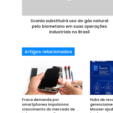
r
e
ç
o
Scania substituirá uso do gás natural
d
pelo biometano em suas operações
e
industriais no Brasil
e
m
a
Artigos relacionados
i
l
Fraca demanda por
Hubs de recu
smartphones impulsiona
gerenciamen
crescimento do mercado de
Mouser ajud