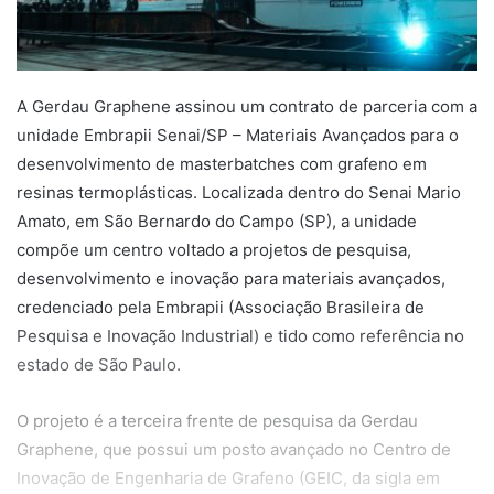
A Gerdau Graphene assinou um contrato de parceria com a
unidade Embrapii Senai/SP – Materiais Avançados para o
desenvolvimento de masterbatches com grafeno em
resinas termoplásticas. Localizada dentro do Senai Mario
Amato, em São Bernardo do Campo (SP), a unidade
compõe um centro voltado a projetos de pesquisa,
desenvolvimento e inovação para materiais avançados,
credenciado pela Embrapii (Associação Brasileira de
Pesquisa e Inovação Industrial) e tido como referência no
estado de São Paulo.
O projeto é a terceira frente de pesquisa da Gerdau
Graphene, que possui um posto avançado no Centro de
Inovação de Engenharia de Grafeno (GEIC, da sigla em