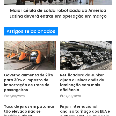
conhecimento, capacitando pesquisadores e construindo
Maior célula de solda robotizada da América
soluções junto à indústria nacional. Os primeiros produtos
Latina deverá entrar em operação em março
estarão no mercado ainda no primeiro trimestre de 2022 e
teremos entregas de pesquisas com esta parceria a cada
Artigos relacionados
seis meses”, afirma Alexandre de Toledo Corrêa, diretor-
geral da Gerdau Graphene.
“A parceria firmada no final de 2021, proporciona grande
oportunidade de desenvolver novos materiais,refe
especificamente masterbatches para uso em polímeros de
grande aplicação industrial, ressaltando a relevância do
Governo aumenta de 20%
Retificadora da Junker
para 30% o imposto de
ajuda a usinar anéis de
grafeno para o mercado”, explica Gustavo Spina Gaudencio
importação de trens de
laminação com mais
de Almeida, Coordenador de Tecnologia do Instituto Senai
passageiros
eficiência
de Inovação em Materiais Avançados e Nanocompósitos.
07/08/2026
07/08/2026
Taxa de juros em patamar
Firjan Internacional
“Com menos de um ano de existência, a Gerdau Graphene
tão elevado não se
analisa tarifaço dos EUA e
já atua como integrador de toda a cadeia do grafeno –