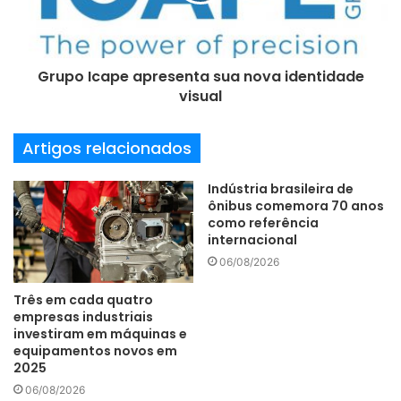
l
isso é um grande avanço para a Librelato e seus clientes
finais”, finaliza Corso. (foto/divulgação)
Grupo Icape apresenta sua nova identidade
visual
célula
Estrutura
implemento
Artigos relacionados
Indústria
integração
Internet
Indústria brasileira de
ônibus comemora 70 anos
operação
robotizada
setor
como referência
internacional
Solda
06/08/2026
Três em cada quatro
empresas industriais
investiram em máquinas e
equipamentos novos em
2025
06/08/2026