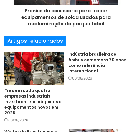
adoção de novas tecnologias (39%), automatização de
Fronius dá assessoria para trocar
processos (33%) e padronização de processos em toda
equipamentos de solda usados para
empresa (32%).
modernização do parque fabril
“As organizações dependem cada vez mais de
Artigos relacionados
fornecedores terceirizados para oferecer produtos e
serviços essenciais aos clientes. Elas também estão
Indústria brasileira de
descobrindo que falhas de terceiros podem manchar
ônibus comemora 70 anos
como referência
rapidamente reputações e ter implicações operacionais e
internacional
de custos significativas. À medida que as organizações
06/08/2026
tratam das preocupações em torno dessas questões, fica
evidente que elas precisam de uma estratégia clara para a
Três em cada quatro
empresas industriais
seleção, aprovação e gerenciamento de terceiros com a
investiram em máquinas e
ajuda da tecnologia”, analisa o sócio.
equipamentos novos em
2025
06/08/2026
gerenciamento de risco
KPMG
Walter do Brasil anuncia