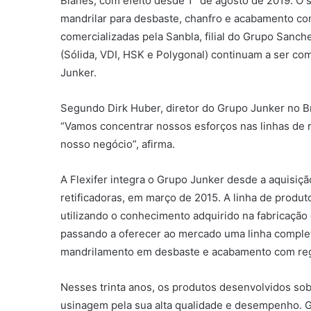
Blanes, com efeito desde 1° de agosto de 2019. O 
mandrilar para desbaste, chanfro e acabamento c
comercializadas pela Sanbla, filial do Grupo Sanch
(Sólida, VDI, HSK e Polygonal) continuam a ser co
Junker.
Segundo Dirk Huber, diretor do Grupo Junker no Bra
“Vamos concentrar nossos esforços nas linhas de r
nosso negócio”, afirma.
A Flexifer integra o Grupo Junker desde a aquisição
retificadoras, em março de 2015. A linha de produt
utilizando o conhecimento adquirido na fabricação 
passando a oferecer ao mercado uma linha comple
mandrilamento em desbaste e acabamento com re
Nesses trinta anos, os produtos desenvolvidos sob
usinagem pela sua alta qualidade e desempenho. 