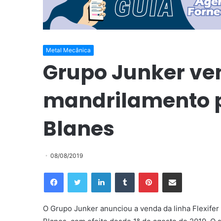
Metal Mecânica
Grupo Junker ven
mandrilamento 
Blanes
08/08/2019
Facebook
Twitter
Linkedin
Tumblr
Pinterest
Compartilhar via e-mail
O Grupo Junker anunciou a venda da linha Flexif