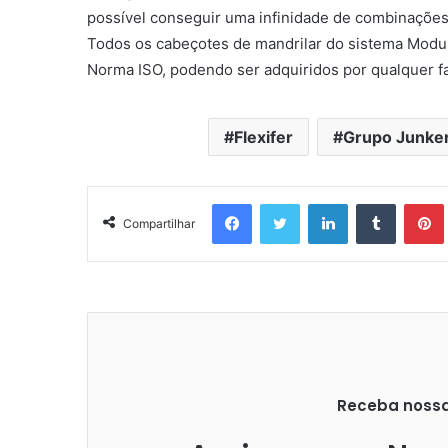
possível conseguir uma infinidade de combinações,
Todos os cabeçotes de mandrilar do sistema Modula
Norma ISO, podendo ser adquiridos por qualquer fa
Flexifer
Grupo Junke
Facebook
Twitter
Linkedin
Tumblr
Pintere
Compartilhar
Receba nossas