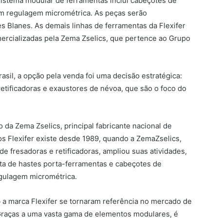
sistema modular de ferramentas inclui cabeçotes de
om regulagem micrométrica. As peças serão
es Blanes. As demais linhas de ferramentas da Flexifer
mercializadas pela Zema Zselics, que pertence ao Grupo
sil, a opção pela venda foi uma decisão estratégica:
etificadoras e exaustores de névoa, que são o foco do
 da Zema Zselics, principal fabricante nacional de
os Flexifer existe desde 1989, quando a ZemaZselics,
de fresadoras e retificadoras, ampliou suas atividades,
ta de hastes porta-ferramentas e cabeçotes de
gulagem micrométrica.
 a marca Flexifer se tornaram referência no mercado de
Graças a uma vasta gama de elementos modulares, é