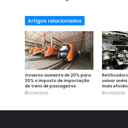
e
e
m
Artigos relacionados
a
i
l
Governo aumenta de 20% para
Retificador
30% o imposto de importação
usinar anéi
de trens de passageiros
mais eficiên
07/08/2026
07/08/2026