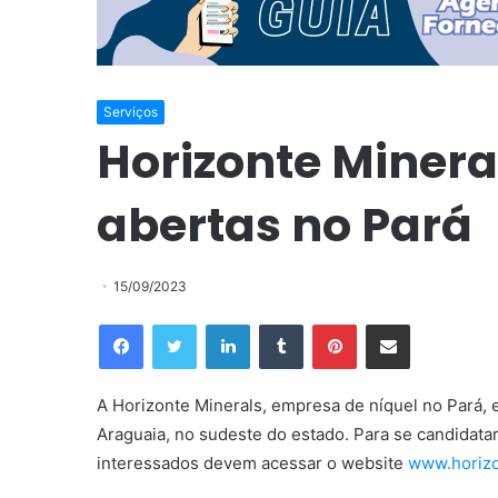
Serviços
Horizonte Minera
abertas no Pará
15/09/2023
Facebook
Twitter
Linkedin
Tumblr
Pinterest
Compartilhar via e-mail
A Horizonte Minerals, empresa de níquel no Pará, 
Araguaia, no sudeste do estado. Para se candidatar
interessados devem acessar o website
www.horizo