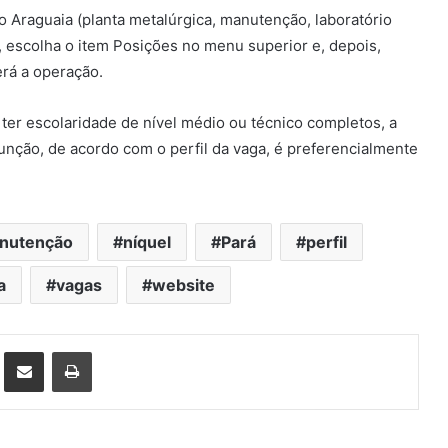
o Araguaia (planta metalúrgica, manutenção, laboratório
, escolha o item Posições no menu superior e, depois,
rá a operação.
 ter escolaridade de nível médio ou técnico completos, a
unção, de acordo com o perfil da vaga, é preferencialmente
nutenção
níquel
Pará
perfil
a
vagas
website
st
Compartilhar via e-mail
Imprimir