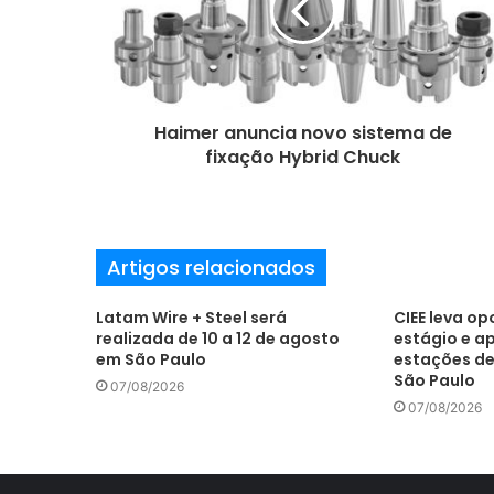
d
e
r
e
ç
o
Haimer anuncia novo sistema de
d
fixação Hybrid Chuck
e
e
m
a
Artigos relacionados
i
l
Latam Wire + Steel será
CIEE leva o
realizada de 10 a 12 de agosto
estágio e a
em São Paulo
estações de
São Paulo
07/08/2026
07/08/2026