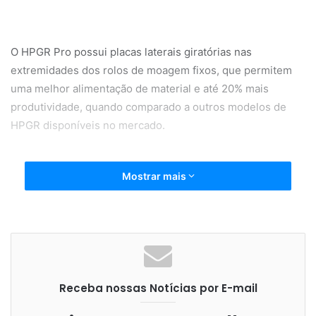
O HPGR Pro possui placas laterais giratórias nas
extremidades dos rolos de moagem fixos, que permitem
uma melhor alimentação de material e até 20% mais
produtividade, quando comparado a outros modelos de
HPGR disponíveis no mercado.
Mostrar mais
A redução de custos operacionais é outro benefício da
evolução do HPGR da thyssenkrupp. Sua eficiência
energética é maior, trazendo uma economia de energia de
15% ao mesmo tempo em que baneficia um volume maior
de minério. O perfil de pressão uniforme na zona de
Receba nossas Notícias por E-mail
cominuição resulta em melhor resultado de moagem e
desgaste mais uniforme da superfície das bandagens, o