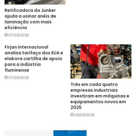
operacionais e monitoramento online por meio da
Retificadora da Junker
digitalização – requisitos fundamentais para a mineração
ajuda a usinar anéis de
laminação com mais
moderna”, afirma Flávio Tavares, gerente da área de
eficiência
serviços da Plant Technology no Brasil.
07/08/2026
Firjan Internacional
HPGR Pro
mineradoras
analisa tarifaço dos EUA e
elabora cartilha de apoio
prensa de rolos
thyssenkrupp
para a indústria
fluminense
07/08/2026
Três em cada quatro
empresas industriais
investiram em máquinas e
equipamentos novos em
2025
06/08/2026