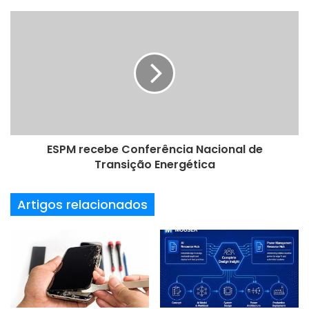
e
e
Eletroeletrônico
elevação
Icei
m
a
patamares
i
l
ESPM recebe Conferência Nacional de
Transição Energética
Artigos relacionados