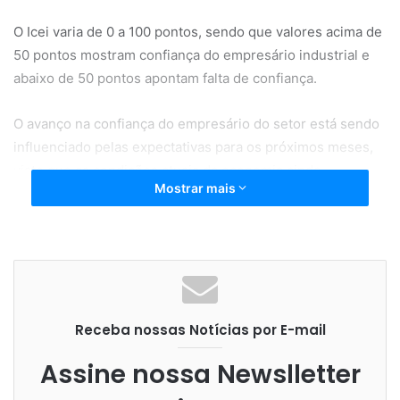
O Icei varia de 0 a 100 pontos, sendo que valores acima de
50 pontos mostram confiança do empresário industrial e
abaixo de 50 pontos apontam falta de confiança.
O avanço na confiança do empresário do setor está sendo
influenciado pelas expectativas para os próximos meses,
visto que as condições atuais da economia ainda
Mostrar mais
permanecem desfavoráveis.
Mesmo com essa melhora, o índice de confiança do
empresário do setor permanece abaixo dos patamares
verificados no ano passado. O Icei do setor em agosto
ficou 5,6 pontos abaixo do registrado em no mesmo mês
Receba nossas Notícias por E-mail
de 2022, que estava em 57,3 pontos.
Assine nossa Newslletter
Desde o final do ano passado, o Icei do setor vem