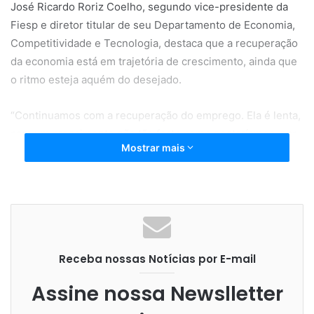
José Ricardo Roriz Coelho, segundo vice-presidente da
Fiesp e diretor titular de seu Departamento de Economia,
Competitividade e Tecnologia, destaca que a recuperação
da economia está em trajetória de crescimento, ainda que
o ritmo esteja aquém do desejado.
“Continuamos com a recuperação do emprego. Ela é lenta,
com um crescimento não tão forte como gostaríamos, por
Mostrar mais
alguns problemas de rota. Agora, nossa preocupação é
que esse crescimento passe a ter ritmo mais acelerado”,
para compensar a queda habitual do segundo semestre de
cada ano. “Se reformas como a da Previdência tivessem
sido feitas, acredito que a situação seria bem melhor”,
afirma Roriz.
Receba nossas Notícias por E-mail
O destaque foi o setor sucroalcooleiro, que devido à época
Assine nossa Newslletter
de safra de cana-de-açúcar teve saldo positivo de 5.183