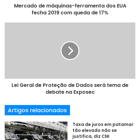
e
todos os sistemas de filtração LTA podem ser ajustados de
Mercado de máquinas-ferramenta dos EUA
ç
fecha 2019 com queda de 17%
modo
o
d
e
flexível a uma ampla gama de aplicações. Os clientes da
e
companhia recebem um pacote completo de um só
m
fornecedor tanto para a aspiração de um local específico
a
quanto de um grupo ou central. Com os mais modernos
i
l
sistemas de filtração, o Grupo Junker complementa a sua
gama de produtos.
Lei Geral de Proteção de Dados será tema de
debate na Exposec
GrindTec
Junker
LTA
Artigos relacionados
retificação
Zema
Taxa de juros em patamar
tão elevado não se
justifica, diz CNI