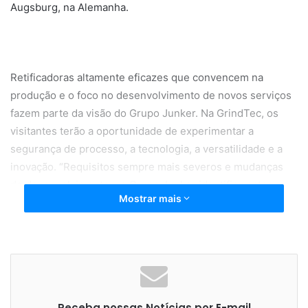
Augsburg, na Alemanha.
Retificadoras altamente eficazes que convencem na
produção e o foco no desenvolvimento de novos serviços
fazem parte da visão do Grupo Junker. Na GrindTec, os
visitantes terão a oportunidade de experimentar a
segurança de processo, a tecnologia, a versatilidade e a
inovação. “Requisitos sempre mais severos e mudanças
de desenvolvimento – o Grupo Junker identifica estes
Mostrar mais
processos dinâmicos e os converte lucrativamente em
novas tecnologias para as mais diversas indústrias“, relata
Isabelle Mansoux, diretora administrativa da Junker.
Receba nossas Notícias por E-mail