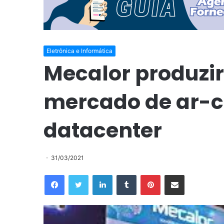
Eletrônica e Informática
Mecalor produzir
mercado de ar-c
datacenter
31/03/2021
Facebook
Twitter
Linkedin
Tumblr
Pinterest
Compartilhar via e-mail