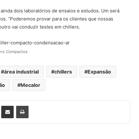
 ainda dois laboratórios de ensaios e estudos. Um será
s. “Poderemos provar para os clientes que nossas
tro vai conduzir testes em chillers.
lers Compactos
área industrial
chillers
Expansão
ão
Mecalor
st
Compartilhar via e-mail
Imprimir