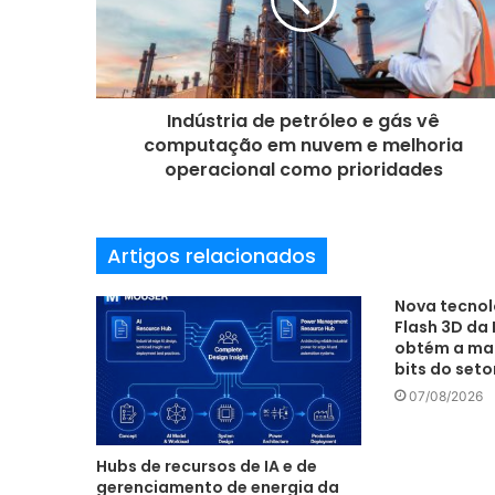
e
r
e
ç
o
Indústria de petróleo e gás vê
d
computação em nuvem e melhoria
e
operacional como prioridades
e
m
a
Artigos relacionados
i
l
Nova tecnol
Flash 3D da 
obtém a mai
bits do set
07/08/2026
Hubs de recursos de IA e de
gerenciamento de energia da