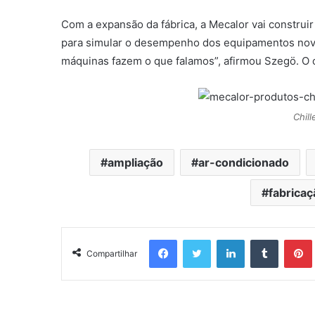
Com a expansão da fábrica, a Mecalor vai construir
para simular o desempenho dos equipamentos novo
máquinas fazem o que falamos”, afirmou Szegö. O ou
Chil
ampliação
ar-condicionado
fabricaç
Facebook
Twitter
Linkedin
Tumblr
Pintere
Compartilhar