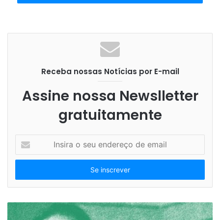
Receba nossas Notícias por E-mail
Assine nossa Newslletter
gratuitamente
I
n
s
i
r
a
o
s