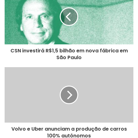
e
u
e
n
d
e
r
e
CSN investirá R$1,5 bilhão em nova fábrica em
ç
São Paulo
o
d
e
e
m
a
i
l
Volvo e Uber anunciam a produção de carros
100% autônomos