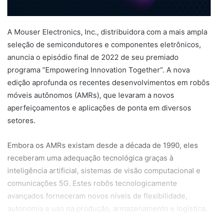
A Mouser Electronics, Inc., distribuidora com a mais ampla
seleção de semicondutores e componentes eletrônicos,
anuncia o episódio final de 2022 de seu premiado
programa “Empowering Innovation Together”. A nova
edição aprofunda os recentes desenvolvimentos em robôs
móveis autônomos (AMRs), que levaram a novos
aperfeiçoamentos e aplicações de ponta em diversos
setores.
Embora os AMRs existam desde a década de 1990, eles
receberam uma adequação tecnológica graças à
inteligência artificial, sistemas de visão computacional e
comunicações 5G. Estes robôs tecnologicamente
avançados forneceram novos níveis de flexibilidade,
autonomia e uso na produção, armazenamento e logística,