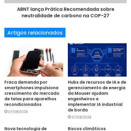
Together da Mouser é um dos programas mais
ABNT lança Prática Recomendada sobre
reconhecidos do setor de componentes eletrônicos. Para
neutralidade de carbono na COP-27
saber mais, acesse
https://www.mouser.com/empowering-
innovation
Artigos relacionados
acessar
AMRs
componentes
digital
eletrônicos
plataformas
programa
semicondutores
setor
Fraca demanda por
Hubs de recursos de IA e de
transmissão
smartphones impulsiona
gerenciamento de energia
crescimento do mercado
da Mouser ajudam
de telas para aparelhos
engenheiros a
recondicionados
implementar IA industrial
de borda
07/08/2026
07/08/2026
Nova tecnologia de
Riscos climáticos