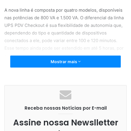
A nova linha é composta por quatro modelos, disponíveis
nas potências de 800 VA e 1.500 VA. O diferencial da linha
UPS PDV Checkout é sua flexibilidade de autonomia que,
dependendo do tipo e quantidade de dispositivos
conectados a ele, pode variar entre 100 e 120 minutos.
Esse tempo ainda pode ser estendido em até 5 horas, por
meio da conexão rápida de uma bateria externa de
Mostrar mais
12V/45Ah.
“Em um mundo cada vez mais conectado, todo
estabelecimento comercial precisa contar com uma boa
Receba nossas Notícias por E-mail
infraestrutura de TI que evite a inatividade da sua
operação. Temos, portanto, a satisfação de oferecer ao
Assine nossa Newslletter
mercado uma linha de produtos que julgamos ser