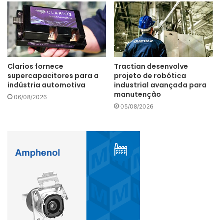
já está disponível para compra e pode ser adquirida em
centros de revendas e distribuidoras autorizados pela TS
Shara.
no-breaks
TS Shara
Clarios fornece
Tractian desenvolve
supercapacitores para a
projeto de robótica
UPS PDV Checkout
indústria automotiva
industrial avançada para
manutenção
06/08/2026
05/08/2026