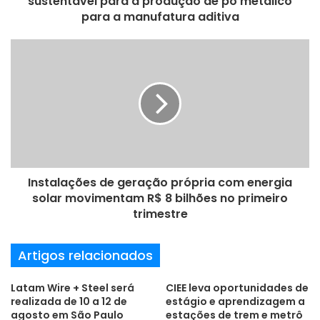
sustentável para a produção de pó metálico
o
para a manufatura aditiva
d
e
e
m
a
i
l
Instalações de geração própria com energia
solar movimentam R$ 8 bilhões no primeiro
trimestre
Artigos relacionados
Latam Wire + Steel será
CIEE leva oportunidades de
realizada de 10 a 12 de
estágio e aprendizagem a
agosto em São Paulo
estações de trem e metrô