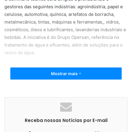
gestores das seguintes indústrias: agroindústria, papel e
celulose, automotiva, química, artefatos de borracha,
metalmecânica, tintas, máquinas e ferramentas,, vidros,
cosméticos, óleos e lubrificantes, lavanderias industriais e
bebidas. A iniciativa é do Grupo Opersan, referência no
tratamento de água e efluentes, além de soluções para o
reúso da água.
O seminário técnico será realizado a partir das 8h30, no
Mostrar mais
Hotel Cyan Resort, em Itupeva (SP). A inscrição é gratuita
e pode ser feita
aqui
Receba nossas Notícias por E-mail