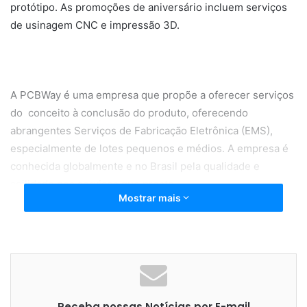
protótipo. As promoções de aniversário incluem serviços
de usinagem CNC e impressão 3D.
A PCBWay é uma empresa que propõe a oferecer serviços
do conceito à conclusão do produto, oferecendo
abrangentes Serviços de Fabricação Eletrônica (EMS),
especialmente de lotes pequenos e médios. A empresa é
conhecida globalmente e no Brasil pela qualidade e
agilidade nos serviços que presta.
Mostrar mais
A verba reservada para as promoções de aniversário
totalizam US$ 100 mil. A empresa oferece cupons com
valores entre US$ 5 a US$ 200. A produção de placas de
Receba nossas Notícias por E-mail