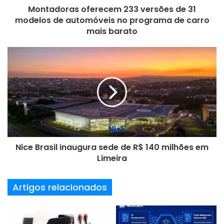
e
Montadoras oferecem 233 versões de 31
ç
usinagem CNC
modelos de automóveis no programa de carro
o
mais barato
d
e
e
m
a
i
l
Nice Brasil inaugura sede de R$ 140 milhões em
Limeira
Artigos relacionados