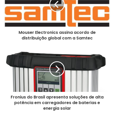
e
n
d
e
r
e
Mouser Electronics assina acordo de
ç
distribuição global com a Samtec
o
d
e
e
m
a
i
l
Fronius do Brasil apresenta soluções de alta
potência em carregadores de baterias e
energia solar