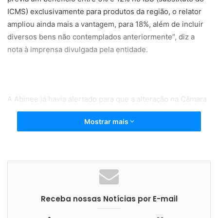
ICMS) exclusivamente para produtos da região, o relator
ampliou ainda mais a vantagem, para 18%, além de incluir
diversos bens não contemplados anteriormente”, diz a
nota à imprensa divulgada pela entidade.
A Abinee já havia alertado para que a alteração na Câmara
quebrava um acordo que garantia o equilíbrio competitivo
Mostrar mais
existente entre a Zona Franca de Manaus e os outros
estados brasileiros. “O que já estava ruim, ficou ainda
pior”, comenta o presidente executivo da Abinee,
Humberto Barbato. Segundo ele, se o quadro permanecer
assim, pode originar um aumento de no mínimo 18% nos
preços dos computadores, celulares e demais bens de
Receba nossas Notícias por E-mail
TICs fabricados fora da ZFM.