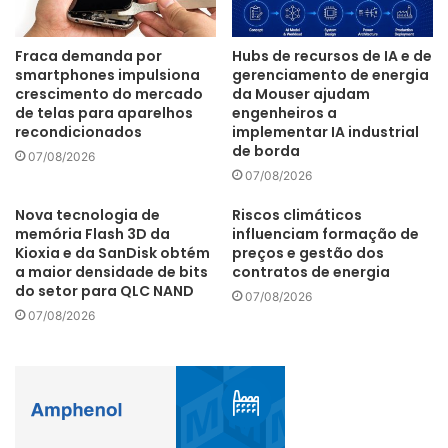
Fraca demanda por
Hubs de recursos de IA e de
“Uma das premissas da Reforma Tributária é justamente
smartphones impulsiona
gerenciamento de energia
crescimento do mercado
da Mouser ajudam
erradicar a guerra fiscal fraticida entre estados que em
de telas para aparelhos
engenheiros a
nada contribui para o desenvolvimento industrial do país”.
recondicionados
implementar IA industrial
de borda
E esse quadro não afeta apenas a indústria de bens de
07/08/2026
informática estabelecida fora da ZFM, mas toda e qualquer
07/08/2026
indústria que produz bens que concorrem com os da
Nova tecnologia de
Riscos climáticos
região, como produtos químicos, metalúrgicos,
memória Flash 3D da
influenciam formação de
Kioxia e da SanDisk obtém
preços e gestão dos
metalmecânico, gráfico, alimentício, ótico, brinquedos,
a maior densidade de bits
contratos de energia
entre outros.
do setor para QLC NAND
07/08/2026
07/08/2026
Diante desse quadro grave, a Abinee está se mobilizando
hoje para alertar governos estaduais e da base industrial
no Senado Federal, com vistas a rejeição da proposta de