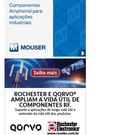
ampliação do benefício amazonense, na expectativa de
que, no Plenário do Senado Federal, possa ser
restabelecido o texto original do PLP 68/2024,protocolado
pelo Poder Executivo e resgatado na pela emenda do
senador Sergio Moro, assegurando o benefício de IBS da
ZFM, porém em montante necessário à manutenção do
diferencial competitivo daquela região.
Abinee
IBS
reforma tributária
regulamenta
Zona Franca de Manaus