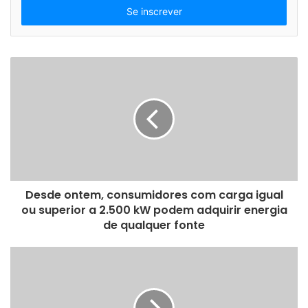
i
r
a
o
s
e
u
e
n
d
e
r
e
Desde ontem, consumidores com carga igual
ç
ou superior a 2.500 kW podem adquirir energia
o
de qualquer fonte
d
e
e
m
a
i