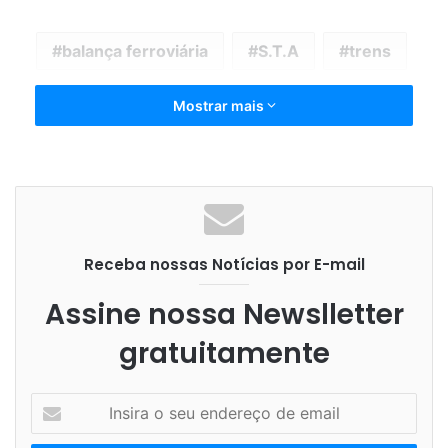
balança ferroviária
S.T.A
trens
Mostrar mais
Receba nossas Notícias por E-mail
Assine nossa Newslletter
gratuitamente
I
n
s