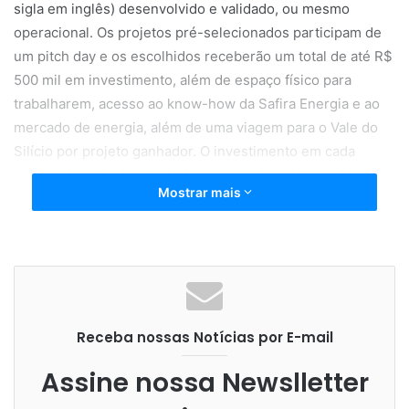
sigla em inglês) desenvolvido e validado, ou mesmo
operacional. Os projetos pré-selecionados participam de
um pitch day e os escolhidos receberão um total de até R$
500 mil em investimento, além de espaço físico para
trabalharem, acesso ao know-how da Safira Energia e ao
mercado de energia, além de uma viagem para o Vale do
Silício por projeto ganhador. O investimento em cada
startup é variável e de dará por meio de participação
Mostrar mais
societária (equity) e a propriedade intelectual do projeto
será definida quando da assinatura do contrato.
As cleantechs interessadas em participar do programa
devem se inscrever no site da SartSe, no
link
https://goo.gl/yEMX2
h . Os projetos pré-selecionados
Receba nossas Notícias por E-mail
serão conhecidos no dia 19 de abril. Já o pitch day, que é
quando os projetos deverão ser apresentados para a
Assine nossa Newslletter
banca avaliadora, formada por diretores e executivos da