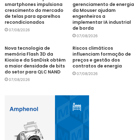
não conta com rede de distribuição de gás por estar
smartphones impulsiona
gerenciamento de energia
distante do gasoduto Bolívia-Brasil. O projeto “Cidades
crescimento do mercado
da Mouser ajudam
de telas para aparelhos
engenheiros a
Sustentáveis” viabilizará a chegada do biogás por meio da
recondicionados
implementar IA industrial
nova fonte de suprimento renovável. O modelo poderá ser
de borda
07/08/2026
replicado e contribuir para o desenvolvimento do Oeste
07/08/2026
paulista, que concentra a maior quantidade de usinas
Nova tecnologia de
Riscos climáticos
sucroalcooleiras no Estado.
memória Flash 3D da
influenciam formação de
Kioxia e da SanDisk obtém
preços e gestão dos
a maior densidade de bits
contratos de energia
do setor para QLC NAND
07/08/2026
07/08/2026
“A Arsesp [Agência Reguladora de Saneamento e Energia
do Estado de São Paulo], atenta a este potencial
energético, elaborou em 2017 a Deliberação nº 744, que
regulamenta de forma inédita no Brasil as condições de
distribuição de biometano na rede de gás canalizado do
Estado. Esta normativa estabelece as regras para que o
biometano fornecido pelos produtores possa ser inserido
na rede pública de gás canalizado”, disse o Diretor-