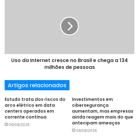
e
e
m
a
i
l
Uso da Internet cresce no Brasil e chega a 134
milhões de pessoas
Artigos relacionados
Estudo trata dos riscos do
Investimentos em
arco elétrico em data
cibersegurança
centers operados em
aumentam, mas empresas
corrente contínua
ainda reagem mais do que
antecipam ameaças
06/08/2026
06/08/2026