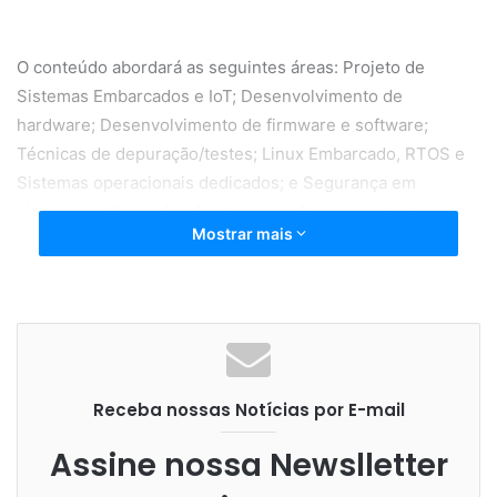
O conteúdo abordará as seguintes áreas: Projeto de
Sistemas Embarcados e IoT; Desenvolvimento de
hardware; Desenvolvimento de firmware e software;
Técnicas de depuração/testes; Linux Embarcado, RTOS e
Sistemas operacionais dedicados; e Segurança em
sistemas embarcados, hardware, software e sistemas em
Mostrar mais
nuvem.
Para inscrições e mais informações, visite:
Receba nossas Notícias por E-mail
https://www.sympla.com.br/seminario-de-sistemas-
embarcados-e-iot-2020-edicao-online__852093
Assine nossa Newslletter