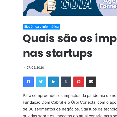
Eletrônica e Informática
Quais são os im
nas startups
27/05/2020
Facebook
Twitter
Linkedin
Tumblr
Pinterest
Compartilhar via e-mail
Para compreender os impactos da pandemia do novo 
Fundação Dom Cabral e o Órbi Conecta, com o apoi
de 30 segmentos de negócios. Startups de tecnologi
ouvidas sobre os impactos do atual cenário para 