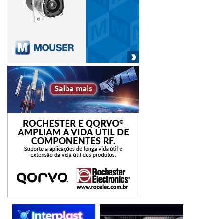
A aquisição da Avatar pela Siemens deve ser concluída no
segundo semestre de 2020. Os termos da transação não
foram divulgados.
Avatar
chips
circuitos integrados
EDA
Mentor
Siemens