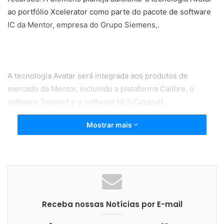
ao portfólio Xcelerator como parte do pacote de software
IC da Mentor, empresa do Grupo Siemens,.
A tecnologia Avatar será integrada aos produtos de
mercado da Mentor, incluindo a plataforma Calibre, o
software Tessent e o software HLS Catapult.
Mostrar mais
“Os clientes estão acelerando sua migração para nós de
processos avançados, pois atender à complexidade cada
vez maior é um grande desafio”, disse Joseph Sawicki ,
vice-presidente executivo de EDA de CI da Mentor,
Receba nossas Notícias por E-mail
Siemens Digital Industries Software. “A arquitetura
inovadora e a facilidade de uso do software da Avatar